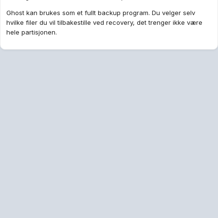
Ghost kan brukes som et fullt backup program. Du velger selv
hvilke filer du vil tilbakestille ved recovery, det trenger ikke være
hele partisjonen.