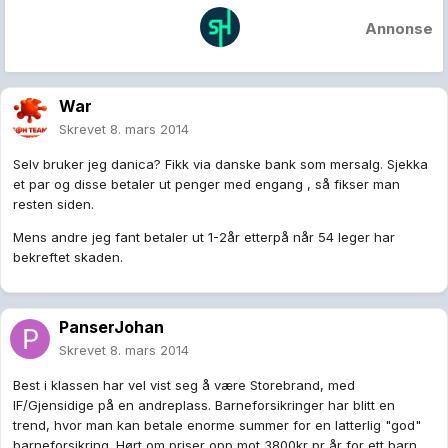
Annonse
War
Skrevet
8. mars 2014
Selv bruker jeg danica? Fikk via danske bank som mersalg. Sjekka
et par og disse betaler ut penger med engang , så fikser man
resten siden.
Mens andre jeg fant betaler ut 1-2år etterpå når 54 leger har
bekreftet skaden.
PanserJohan
Skrevet
8. mars 2014
Best i klassen har vel vist seg å være Storebrand, med
IF/Gjensidige på en andreplass. Barneforsikringer har blitt en
trend, hvor man kan betale enorme summer for en latterlig "god"
barneforsikring. Hørt om priser opp mot 3800kr pr år for ett barn.