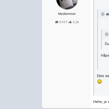
Medlemmer
A
8 557
3,2k
Du
Håpe
Ekte wi
Hehe, ja v