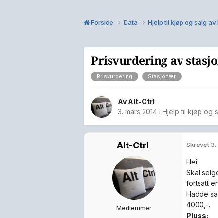
Forside
Data
Hjelp til kjøp og salg a
Prisvurdering av stasj
Prisvurdering
Stasjonær
Av
Alt-Ctrl
3. mars 2014
i
Hjelp til kjøp og 
Alt-Ctrl
Skrevet
3.
Hei.
Skal selg
fortsatt 
Hadde sat
4000,-.
Medlemmer
Pluss: