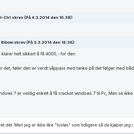
lt-Ctrl skrev (På 4.3.2014 den 16.38):
Bibow skrev (På 3.3.2014 den 18.36):
 klarer helt sikkert å få 4000,- for den.
r det, føler den er verdt såppass med tanke på det følger med bå
ndows`? er veldig enkelt å få cracket windows 7 til Pc, Men se ikke 
et det. Men jeg er ikke like "lovløs" som tidligere så da kjøper jeg 