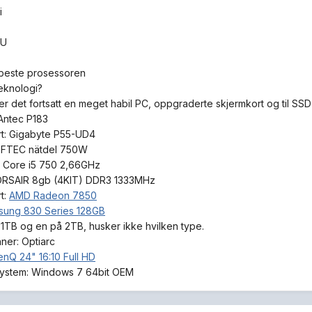
i
SU
 beste prosessoren
teknologi?
 er det fortsatt en meget habil PC, oppgraderte skjermkort og til SSD
 Antec P183
t:
Gigabyte P55-UD4
EFTEC nätdel 750W
r Core i5 750 2,66GHz
RSAIR 8gb (4KIT) DDR3 1333MHz
t:
AMD Radeon 7850
sung 830 Series 128GB
1TB og en på 2TB, husker ikke hvilken type.
ner:
Optiarc
enQ 24" 16:10 Full HD
ystem:
Windows 7 64bit OEM