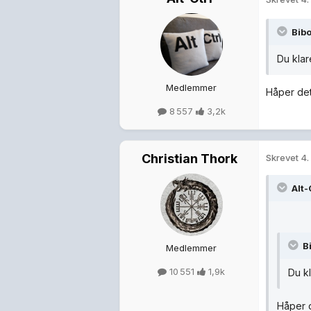
Bibo
Du klar
Medlemmer
Håper det
8 557
3,2k
Christian Thork
Skrevet
4.
Alt-
B
Medlemmer
10 551
1,9k
Du kl
Håper 