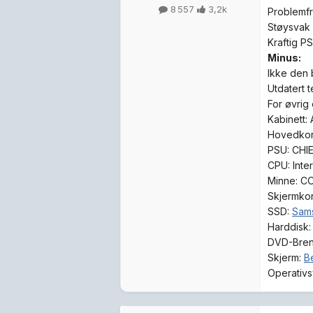
8 557
3,2k
Problemfr
Støysvak
Kraftig P
Minus:
Ikke den
Utdatert 
For øvrig
Kabinett:
Hovedkor
PSU:
CHI
CPU:
Inte
Minne:
CO
Skjermkor
SSD:
Sam
Harddisk:
DVD-Bren
Skjerm:
B
Operativs