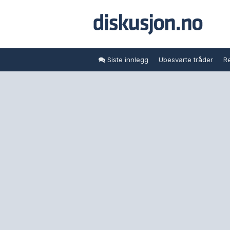
Siste innlegg
Ubesvarte tråder
Re