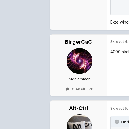
Ekte wind
BirgerCaC
Skrevet
4.
4000 skal
Medlemmer
9 048
1,2k
Alt-Ctrl
Skrevet
5.
Chri