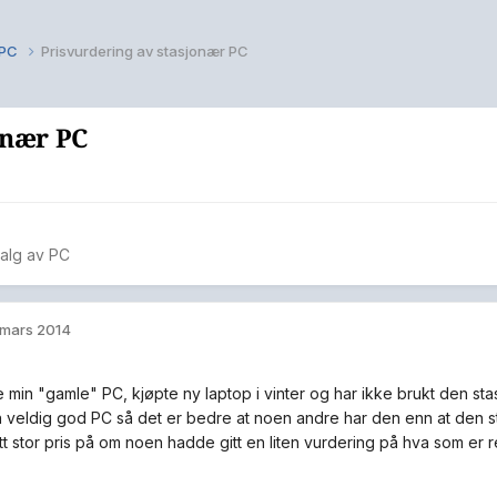
v PC
Prisvurdering av stasjonær PC
onær PC
salg av PC
 mars 2014
e min "gamle" PC, kjøpte ny laptop i vinter og har ikke brukt den st
en veldig god PC så det er bedre at noen andre har den enn at den s
t stor pris på om noen hadde gitt en liten vurdering på hva som er re