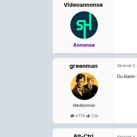
Videoannonse
Annonse
greenman
Skrevet
3.
Du klarer 
Medlemmer
4 176
1,5k
Alt-Ctrl
Skrevet
4.