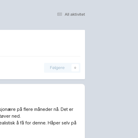
All aktivitet
Følgere
0
asjonære på flere måneder nå. Det er
tøver ned.
alistisk å få for denne. Håper selv på