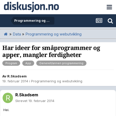
Programmering og webutvikling
»
Data
»
Programmering og webutvikling
Har ideer for småprogrammer og
apper, mangler ferdigheter
Program
App
Generell/annen programmering
Av
R.Skadsem
19. februar 2014
i
Programmering og webutvikling
R.Skadsem
Skrevet
19. februar 2014
Hei.