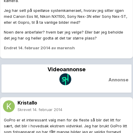
kamera.
Jeg har sett på speilløse systemkameraet, hvorav jeg sitter igjen
med Canon Eos M, Nikon NX1100, Sony Nex-3N eller Sony Nex-5T,
eller et Gopro, til å ta vanlige bilder med?
Noen dere anbefaler? hvem bør jeg velge? Eller bør jeg beholde
det jeg har og heller godta at det tar større plass?
Endret
14. februar 2014
av marensh
Videoannonse
Annonse
Kristallo
Skrevet
14. februar 2014
GoPro er et interessant valg men for de fleste så blir det litt for
sært, det blir i hovedsak ekstrem vidvinkel. Jeg har brukt GoPro litt
som fotoapparat og har fått mange bilder jeg er veldig fornøyd