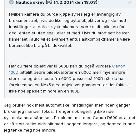
Nautica skrev (På 14.2.2014 den 18.03):
Hvilken kamera du burde kjøpe synes jeg er avhengig av
bruksmønstret, hvis du liker og bytte objektiver og fikle med
innstillinger vil nok et systemkamera være midt i blinken for
deg, enten et uten speil eller et med. Hvis du stort sett bruker
kameraet i auto vil et avansert entusiastkompaktkamera være
bortimot like bra på bildekvalitet.
Har du flere objektiver til 600D kan du også vurdere
Canon
100D
bittelitt bedre bildekvaliteter en 600D men mye mindre i
størrelse og det meste fra 600D passer på 100D når du har
foreksempel en Nex5 med objektivet påmontert er det faktisk
ikke noe spesielt mindre en en 100D.
Jeg bruker nok mest automatiske innstillinger, men noen ganger
bruker jeg manuell fokus. Trenger nok egentlig ikke noe
systemkamera sånn sett. Problemet mitt med Canon D600 er at det
er så stort at det aldri blir med i baggen lengere, og dermed kunne
jeg tenke meg noe mindre.