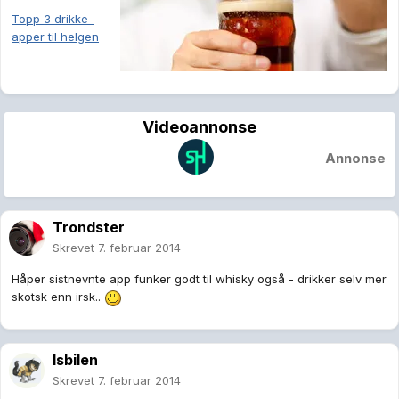
Topp 3 drikke-
apper til helgen
Videoannonse
Annonse
Trondster
Skrevet
7. februar 2014
Håper sistnevnte app funker godt til whisky også - drikker selv mer
skotsk enn irsk..
Isbilen
Skrevet
7. februar 2014