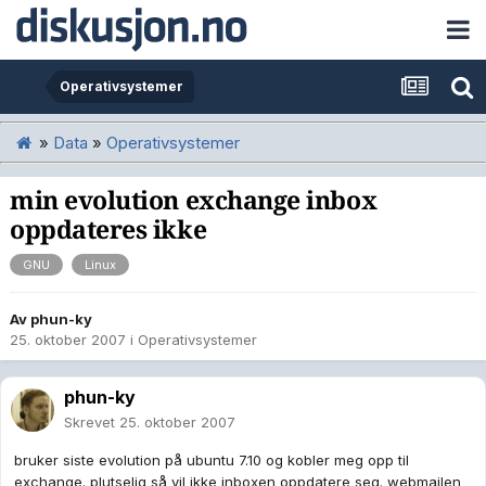
Operativsystemer
»
Data
»
Operativsystemer
min evolution exchange inbox
oppdateres ikke
GNU
Linux
Av
phun-ky
25. oktober 2007
i
Operativsystemer
phun-ky
Skrevet
25. oktober 2007
bruker siste evolution på ubuntu 7.10 og kobler meg opp til
exchange. plutselig så vil ikke inboxen oppdatere seg. webmailen