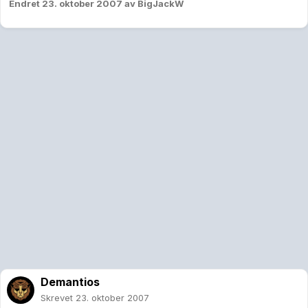
Endret
23. oktober 2007
av BigJackW
Demantios
Skrevet
23. oktober 2007