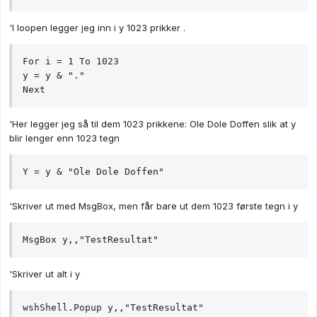
'I loopen legger jeg inn i y 1023 prikker .
For i = 1 To 1023

y = y & "."

Next
'Her legger jeg så til dem 1023 prikkene: Ole Dole Doffen slik at y
blir lenger enn 1023 tegn
Y = y & "Ole Dole Doffen"
'Skriver ut med MsgBox, men får bare ut dem 1023 første tegn i y
MsgBox y,,"TestResultat"
'Skriver ut alt i y
wshShell.Popup y,,"TestResultat"