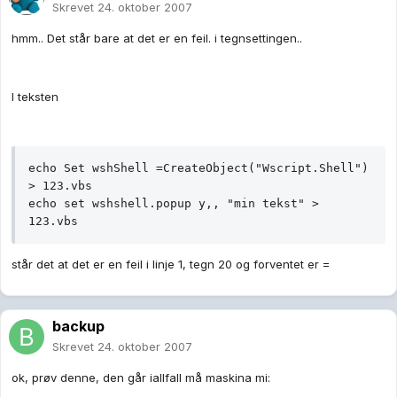
Skrevet
24. oktober 2007
hmm.. Det står bare at det er en feil. i tegnsettingen..
I teksten
echo Set wshShell =CreateObject("Wscript.Shell") 
> 123.vbs

echo set wshshell.popup y,, "min tekst" > 
123.vbs
står det at det er en feil i linje 1, tegn 20 og forventet er =
backup
Skrevet
24. oktober 2007
ok, prøv denne, den går iallfall må maskina mi: