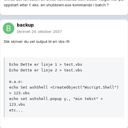
oppstart etter f. eks. en shutdown.exe kommando i batch ?
backup
Skrevet
24. oktober 2007
Slik skriver du vel output til en vbs-fil
Echo Dette er linje 1 > test.vbs

Echo Dette er linje 2 > test.vbs

m.a.o:

echo Set wshShell =CreateObject("Wscript.Shell") 
> 123.vbs

echo set wshshell.popup y,, "min tekst" > 
123.vbs

etc...