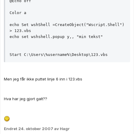
@Echo off

Color a

echo Set wshShell =CreateObject("Wscript.Shell") 
> 123.vbs

echo set wshshell.popup y,, "min tekst"

Start C:\Users\%username%\Desktop\123.vbs
Men jeg får ikke puttet linje 6 inn i 123.vbs
Hva har jeg gjort galt??
Endret
24. oktober 2007
av Hagr