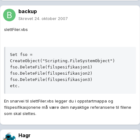
backup
Skrevet
24. oktober 2007
slettFiler.vbs
Set fso = 
CreateObject("Scripting.FileSystemObject")

fso.DeleteFile(filspesifikasjon1)

fso.DeleteFile(filspesifikasjon2)

fso.DeleteFile(filspesifikasjon3)

etc.
En snarvei til slettFiler.vbs legger du i oppstartmappa og
filspesifikasjonene må være dem nøyaktige referansene til filene
som skal slettes.
Hagr