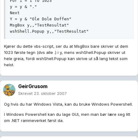
For i = 1 To 1023

y = y & "."

Next

Y = y & "Ole Dole Doffen"

MsgBox y,,"TestResultat"

wshShell.Popup y,,"TestResultat"
Kjører du dette vbs-script, ser du at MsgBox bare skriver ut dem
1023 første tegn (dvs alle .) i y, mens wshShell.Popup skriver ut
hele greia, fordi wshShell.Popup kan skrive ut så lang tekst som
helst.
GeirGrusom
Skrevet
23. oktober 2007
Og hvis du har Windows Vista, kan du bruke Windows Powershell.
I Windows Powershell kan du lage GUI, men man bør lære seg litt
om .NET rammeverket først da.