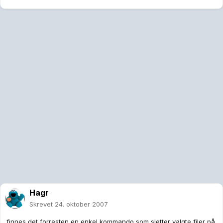
Hagr
Skrevet
24. oktober 2007
finnes det forresten en enkel kommando som sletter valgte filer på