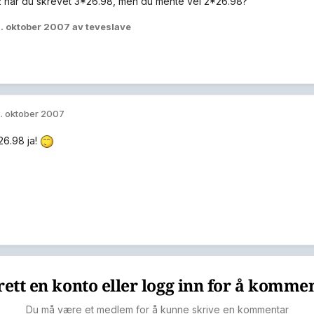
 2 har du skrevet 3*26.98, men du mente vel 2*26.98?
. oktober 2007
av teveslave
. oktober 2007
6.98 ja!
ett en konto eller logg inn for å komme
Du må være et medlem for å kunne skrive en kommentar