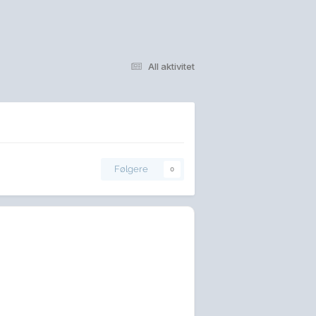
All aktivitet
Følgere
0