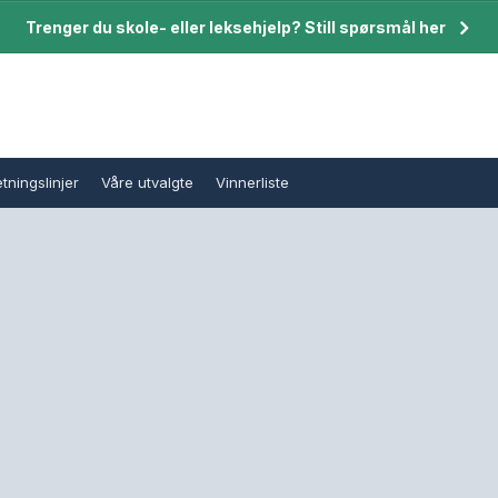
Trenger du skole- eller leksehjelp? Still spørsmål her
tningslinjer
Våre utvalgte
Vinnerliste