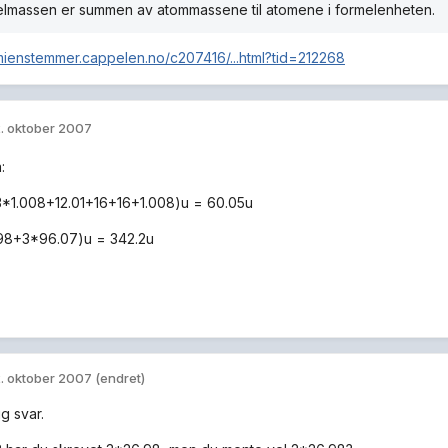
elmassen er summen av atommassene til atomene i formel­enheten.
emienstemmer.cappelen.no/c207416/...html?tid=212268
. oktober 2007
:
+3*1.008+12.01+16+16+1.008)u = 60.05u
.98+3*96.07)u = 342.2u
. oktober 2007
(endret)
ig svar.