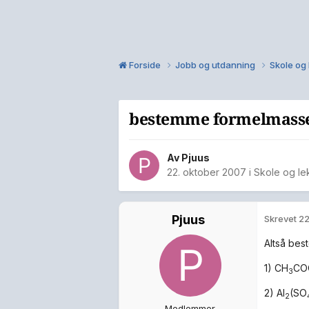
Forside
Jobb og utdanning
Skole og
bestemme formelmasse 
Av
Pjuus
22. oktober 2007
i
Skole og le
Pjuus
Skrevet
22
Altså bes
1) CH
CO
3
2) Al
(SO
2
Medlemmer