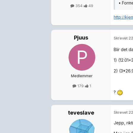
• Form
354
49
http://kj
Pjuus
Skrevet
22
Blir det da
1) (12.01
2) (3*26
Medlemmer
179
1
?
teveslave
Skrevet
22
Jepp, rikt