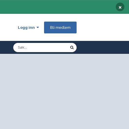
×
Logg inn
Bli medlem