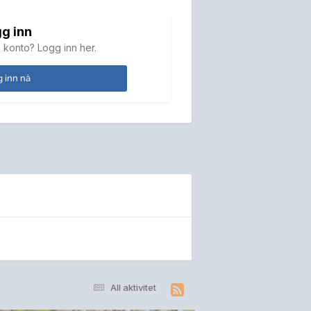
g inn
 konto? Logg inn her.
 inn nå
All aktivitet