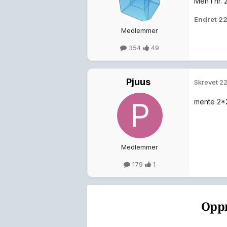
Men i nr.
Endret
22
Medlemmer
354
49
Pjuus
Skrevet
22
mente 2*2
Medlemmer
179
1
Oppr