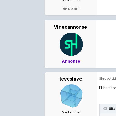
179
1
Videoannonse
Annonse
teveslave
Skrevet
22
Et hett ti
Sita
Medlemmer