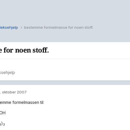
 leksehjelp
bestemme formelmasse for noen stoff.
for noen stoff.
ksehjelp
. oktober 2007
temme formelmassen til:
OH
)
4
3