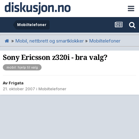
Mobiltelefoner
»
Mobil, nettbrett og smartklokker
»
Mobiltelefoner
Sony Ericsson z320i - bra valg?
mobil: hjelp til valg
Av
Frigata
21. oktober 2007
i
Mobiltelefoner