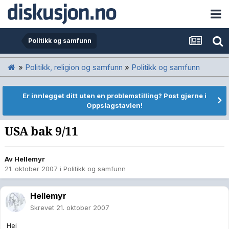
Politikk og samfunn
»
Politikk, religion og samfunn
»
Politikk og samfunn
Er innlegget ditt uten en problemstilling? Post gjerne i
Oppslagstavlen!
USA bak 9/11
Av
Hellemyr
21. oktober 2007
i
Politikk og samfunn
Hellemyr
Skrevet
21. oktober 2007
Hei