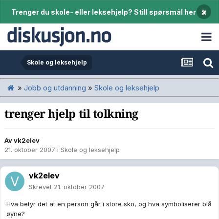
×
Trenger du skole- eller leksehjelp? Still spørsmål her
Skole og leksehjelp
»
Jobb og utdanning
»
Skole og leksehjelp
trenger hjelp til tolkning
Av
vk2elev
21. oktober 2007
i
Skole og leksehjelp
vk2elev
Skrevet
21. oktober 2007
Hva betyr det at en person går i store sko, og hva symboliserer blå
øyne?