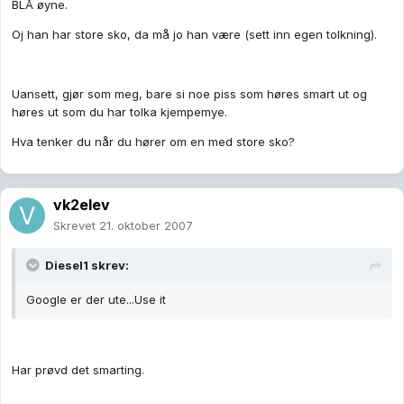
BLÅ øyne.
Oj han har store sko, da må jo han være (sett inn egen tolkning).
Uansett, gjør som meg, bare si noe piss som høres smart ut og
høres ut som du har tolka kjempemye.
Hva tenker du når du hører om en med store sko?
vk2elev
Skrevet
21. oktober 2007
Diesel1 skrev:
Google er der ute...Use it
Har prøvd det smarting.