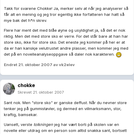
Takk for svarene Chokke! Ja, merker selv at når jeg analyserer så
får alt en mening og jeg tror egentlig ikke forfatteren har hatt så
mye bak det h*n skrev.
Flere har ment det med blåe øyne og usyldighet ja, så det er nok
riktig. Men det med store sko er verre. For det står bare at han har
store sko, ikke for store sko. Det eneste jeg kommer på her er at
da er han kanskje velutrustet andre plasser, men kommer jeg med
det på en novelleanalyseoppgave så daler nok karakteren.
Endret
21. oktober 2007
av vk2elev
chokke
Skrevet
21. oktober 2007
Sant nok. Men "store sko" er ganske deffust. Når du nevner store
tenker jeg på gummistøvler, og dermed en villmarksmann, stor,
kraftig, bamsekar.
Uansett, verste
tolkningen
jeg har vært borti på skolen var en
novelle eller utdrag om en person som alltid snakka sant, bortsett