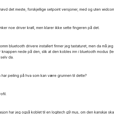
røvd det meste, forskjellige setpoint versjoner, med og uten widco
nker noe driver krøll, men klarer ikke sette fingeren på det.
mm bluetooth drivere installert finner jeg tastaturet, men da må je
r knappen nede på den, slik at den kobles inn i bluetooth modus (lest
selv da.
har peiling på hva som kan være grunnen til dette?
ofil.
masjon har jeg også koblet til en logitech g9 mus, om den kanskje s