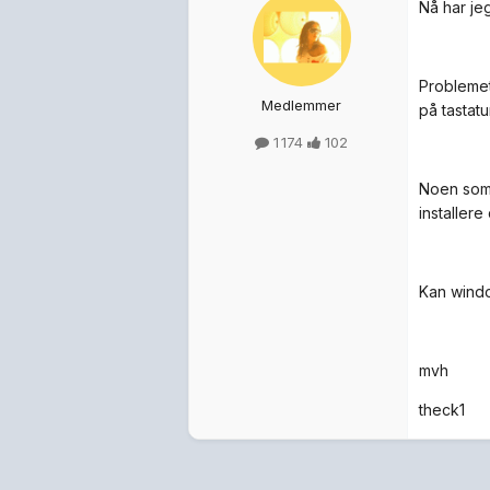
Nå har jeg
Problemet
Medlemmer
på tastatu
1 174
102
Noen som 
installere
Kan windo
mvh
theck1