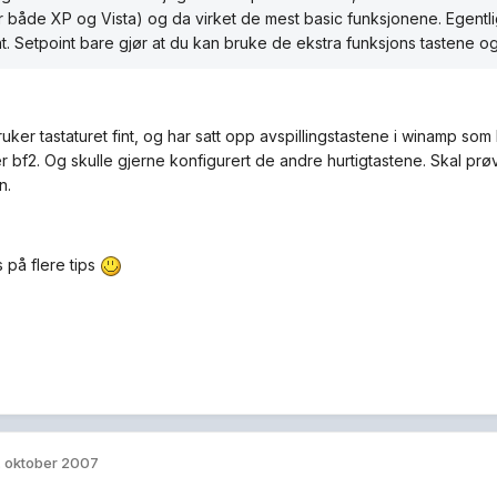
r både XP og Vista) og da virket de mest basic funksjonene. Egentlig
t. Setpoint bare gjør at du kan bruke de ekstra funksjons tastene o
uker tastaturet fint, og har satt opp avspillingstastene i winamp som
ler bf2. Og skulle gjerne konfigurert de andre hurtigtastene. Skal 
n.
s på flere tips
. oktober 2007