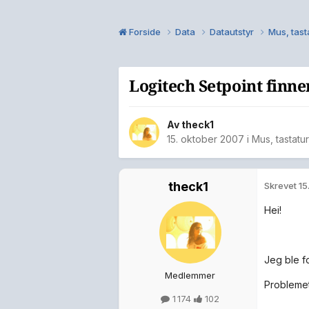
Forside
Data
Datautstyr
Mus, tasta
Logitech Setpoint finne
Av
theck1
15. oktober 2007
i
Mus, tastatur,
theck1
Skrevet
15
Hei!
Jeg ble fo
Medlemmer
Problemet
1 174
102