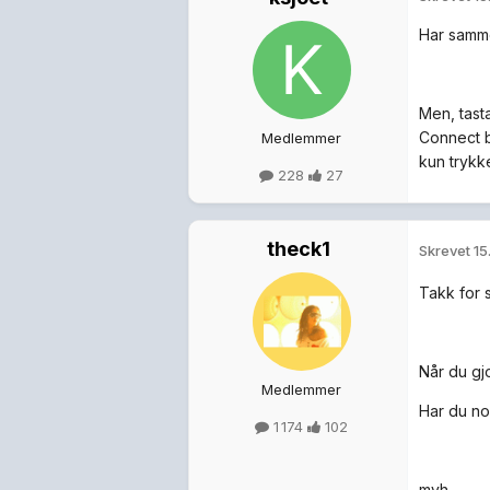
Har samme 
Men, tasta
Connect b
Medlemmer
kun trykke
228
27
theck1
Skrevet
15
Takk for s
Når du gj
Medlemmer
Har du no
1 174
102
mvh