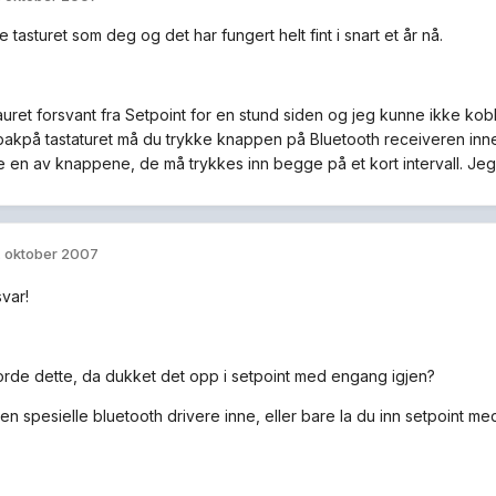
tasturet som deg og det har fungert helt fint i snart et år nå.
uret forsvant fra Setpoint for en stund siden og jeg kunne ikke koble 
akpå tastaturet må du trykke knappen på Bluetooth receiveren innen
 en av knappene, de må trykkes inn begge på et kort intervall. Jeg fi
. oktober 2007
var!
orde dette, da dukket det opp i setpoint med engang igjen?
en spesielle bluetooth drivere inne, eller bare la du inn setpoint m