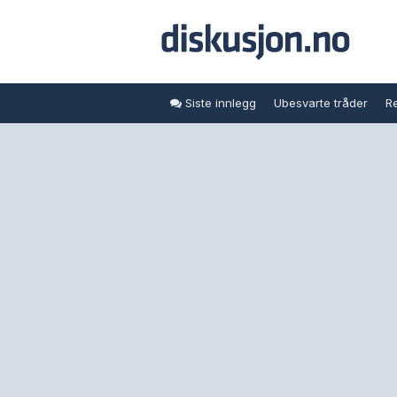
Siste innlegg
Ubesvarte tråder
Re