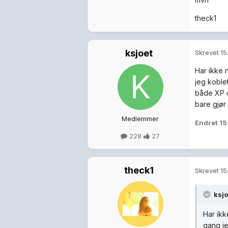
theck1
ksjoet
Skrevet
15
Har ikke 
jeg koblet
både XP o
bare gjør
Medlemmer
Endret
15
228
27
theck1
Skrevet
15
ksjo
Har ikk
gang je