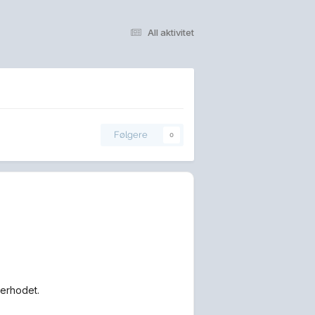
All aktivitet
Følgere
0
verhodet.