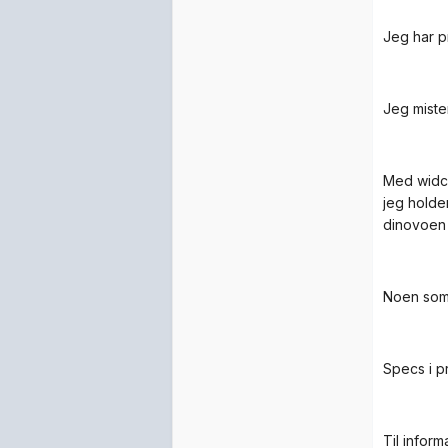
Jeg har p
Jeg miste
Med widco
jeg holde
dinovoen 
Noen som 
Specs i pr
Til infor