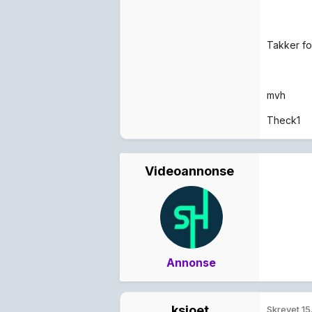
Takker fo
mvh
Theck1
Videoannonse
Annonse
ksjoet
Skrevet
15