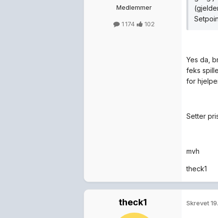
Medlemmer
(gjelde
Setpoin
1 174
102
Yes da, br
feks spil
for hjelpe
Setter pri
mvh
theck1
theck1
Skrevet
19