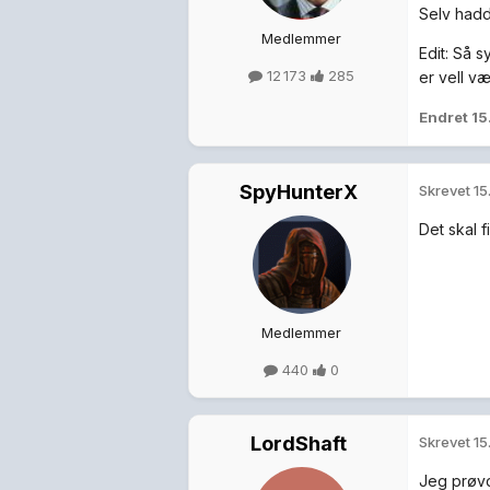
Selv hadd
Medlemmer
Edit: Så 
12 173
285
er vell v
Endret
15
SpyHunterX
Skrevet
15
Det skal 
Medlemmer
440
0
LordShaft
Skrevet
15
Jeg prøvde