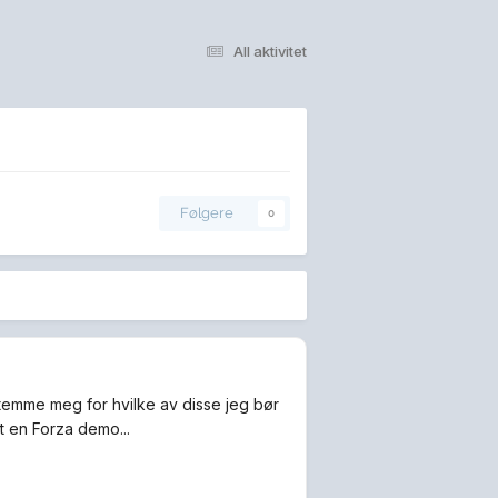
All aktivitet
Følgere
0
estemme meg for hvilke av disse jeg bør
t en Forza demo...