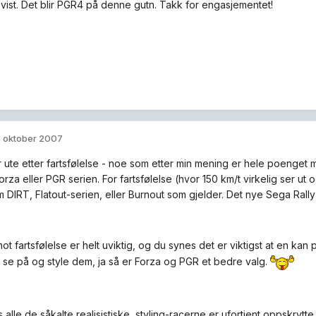
vist. Det blir PGR4 på denne gutn. Takk for engasjementet!
. oktober 2007
 ute etter fartsfølelse - noe som etter min mening er hele poenget med
rza eller PGR serien. For fartsfølelse (hvor 150 km/t virkelig ser ut
om DIRT, Flatout-serien, eller Burnout som gjelder. Det nye Sega Rall
ot fartsfølelse er helt uviktig, og du synes det er viktigst at en ka
 se på og style dem, ja så er Forza og PGR et bedre valg.
alle de såkalte realisistiske, styling-racerne er ufortjent oppskrytte 