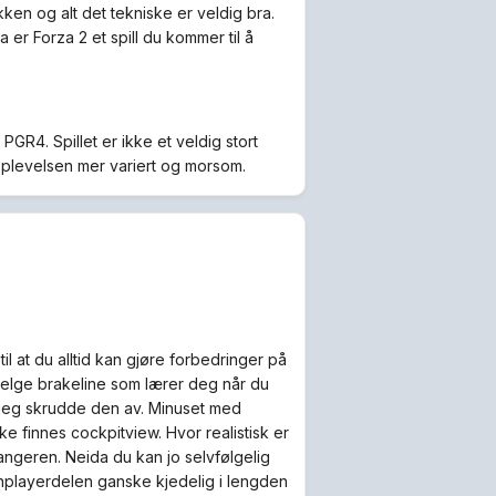
ikken og alt det tekniske er veldig bra.
er Forza 2 et spill du kommer til å
PGR4. Spillet er ikke et veldig stort
pplevelsen mer variert og morsom.
til at du alltid kan gjøre forbedringer på
å velge brakeline som lærer deg når du
r jeg skrudde den av. Minuset med
ke finnes cockpitview. Hvor realistisk er
tfangeren. Neida du kan jo selvfølgelig
r enplayerdelen ganske kjedelig i lengden