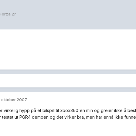
 Forza 2?
. oktober 2007
er virkelig hypp på et bilspill til xbox360'en min og greier ikke å b
r testet ut PGR4 demoen og det virker bra, men har ennå ikke funne