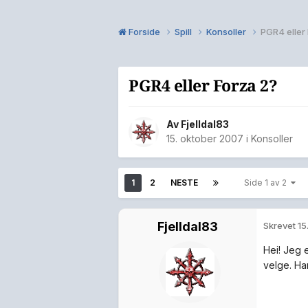
Forside
Spill
Konsoller
PGR4 eller
PGR4 eller Forza 2?
Av
Fjelldal83
15. oktober 2007
i
Konsoller
1
2
NESTE
Side 1 av 2
Fjelldal83
Skrevet
15
Hei! Jeg 
velge. Ha