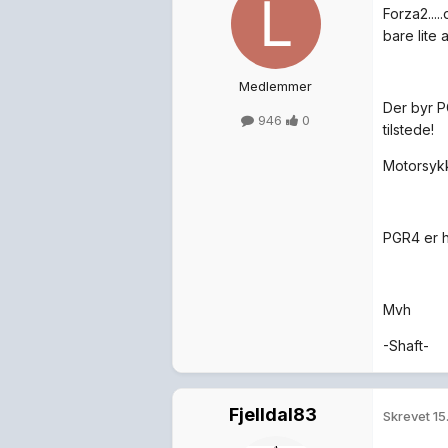
Forza2...
bare lite
Medlemmer
Der byr P
946
0
tilstede!
Motorsykkl
PGR4 er he
Mvh
-Shaft-
Fjelldal83
Skrevet
15