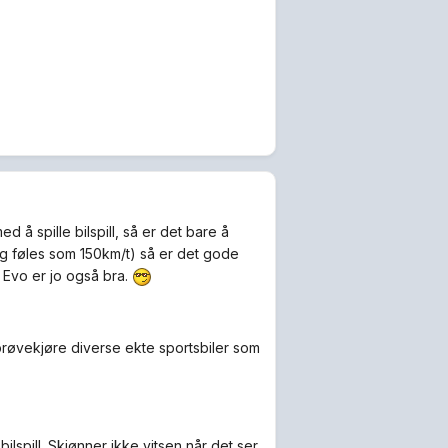
 å spille bilspill, så er det bare å
 og føles som 150km/t) så er det gode
y Evo er jo også bra.
n prøvekjøre diverse ekte sportsbiler som
bilspill. Skjønner ikke vitsen når det ser