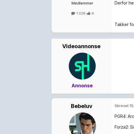
Derfor he
Medlemmer
1 336
4
Takker fo
Videoannonse
Annonse
Bebeluv
Skrevet
15
PGR4: Ar
Forza2: Si