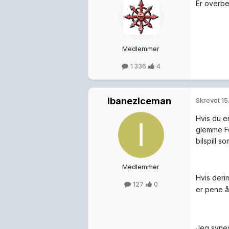
Er overbe
Medlemmer
1 336
4
IbanezIceman
Skrevet
15
Hvis du er
glemme Fo
bilspill s
Medlemmer
Hvis derim
127
0
er pene å
Jeg synes 