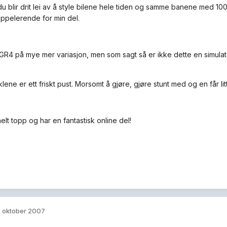
..du blir drit lei av å style bilene hele tiden og samme banene med 1
 appelerende for min del.
GR4 på mye mer variasjon, men som sagt så er ikke dette en simulator,
ene er ett friskt pust. Morsomt å gjøre, gjøre stunt med og en får litt
lt topp og har en fantastisk online del!
. oktober 2007