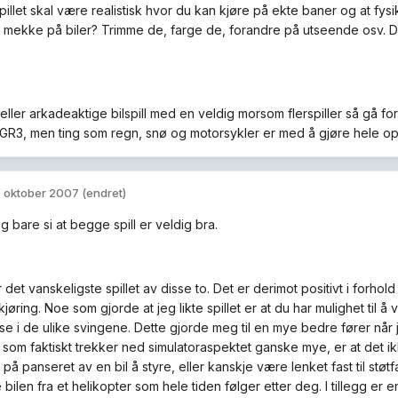
spillet skal være realistisk hvor du kan kjøre på ekte baner og at fys
å mekke på biler? Trimme de, farge de, forandre på utseende osv. Da 
eller arkadeaktige bilspill med en veldig morsom flerspiller så gå for 
PGR3, men ting som regn, snø og motorsykler er med å gjøre hele o
. oktober 2007
(endret)
jeg bare si at begge spill er veldig bra.
 det vanskeligste spillet av disse to. Det er derimot positivt i forhold 
jøring. Noe som gjorde at jeg likte spillet er at du har mulighet til 
se i de ulike svingene. Dette gjorde meg til en mye bedre fører nå
g som faktiskt trekker ned simulatoraspektet ganske mye, er at det ik
e på panseret av en bil å styre, eller kanskje være lenket fast til stø
 bilen fra et helikopter som hele tiden følger etter deg. I tillegg e