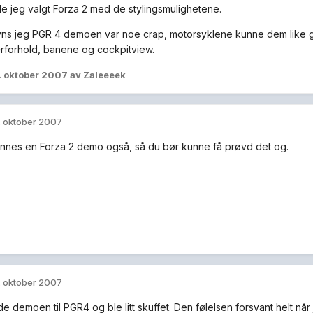
e jeg valgt Forza 2 med de stylingsmulighetene.
syns jeg PGR 4 demoen var noe crap, motorsyklene kunne dem like gr
ærforhold, banene og cockpitview.
. oktober 2007
av Zaleeeek
. oktober 2007
finnes en Forza 2 demo også, så du bør kunne få prøvd det og.
. oktober 2007
 demoen til PGR4 og ble litt skuffet. Den følelsen forsvant helt når 