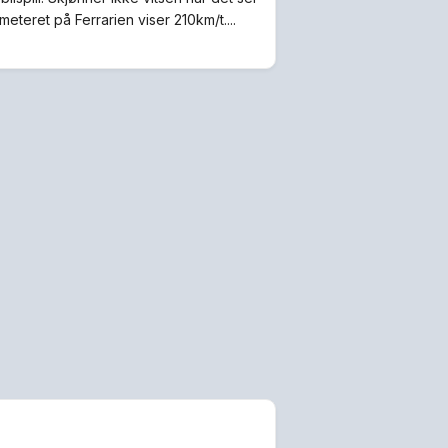
teret på Ferrarien viser 210km/t....