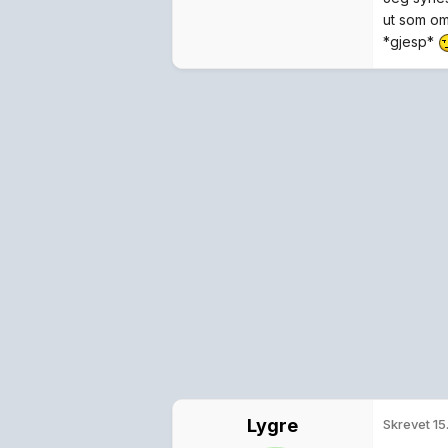
ut som om
*gjesp*
Lygre
Skrevet
15