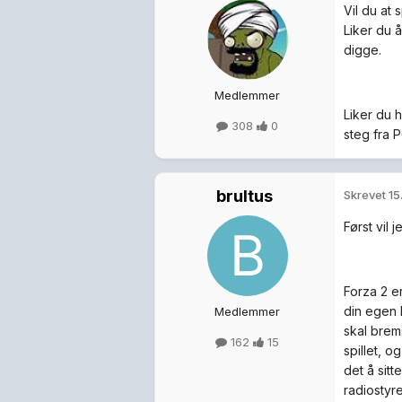
Vil du at 
Liker du 
digge.
Medlemmer
Liker du h
308
0
steg fra 
brultus
Skrevet
15
Først vil 
Forza 2 er
din egen k
Medlemmer
skal brem
162
15
spillet, o
det å sitt
radiostyre