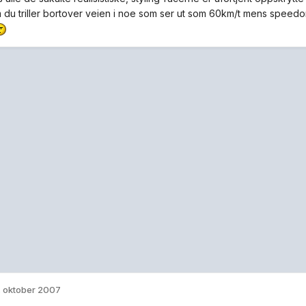
 du triller bortover veien i noe som ser ut som 60km/t mens speedome
. oktober 2007