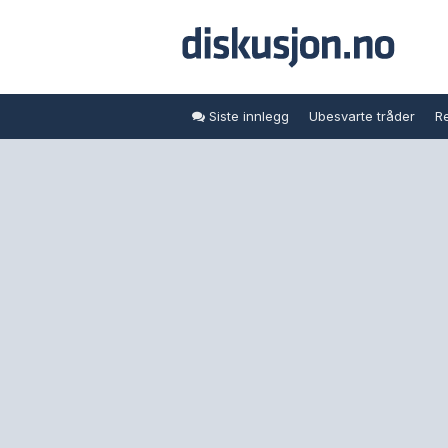
Siste innlegg
Ubesvarte tråder
Re