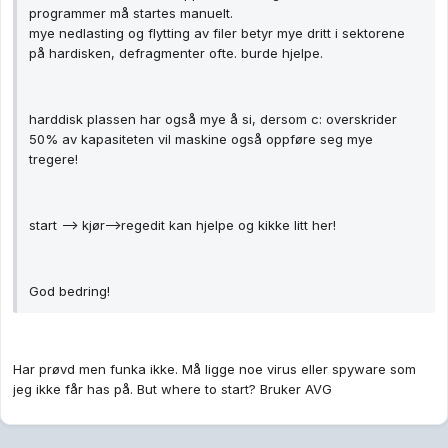
programmer må startes manuelt.
mye nedlasting og flytting av filer betyr mye dritt i sektorene
på hardisken, defragmenter ofte. burde hjelpe.
harddisk plassen har også mye å si, dersom c: overskrider
50% av kapasiteten vil maskine også oppføre seg mye
tregere!
start --> kjør-->regedit kan hjelpe og kikke litt her!
God bedring!
Har prøvd men funka ikke. Må ligge noe virus eller spyware som
jeg ikke får has på. But where to start? Bruker AVG