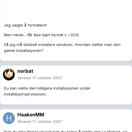
Jeg valgte å formatere!
Men neida... får ikke kjørt format c: i DOS
Så jeg må dobbelt installere windows. Hvordan sletter man den
gamle installasjonen?
norbat
Skrevet
17. oktober 2007
Du kan slette den tidligere installasjonen under
installasjonsprosessen.
HaakonMM
Skrevet
17. oktober 2007
Hvis du ikke finner viruset kan du prøve å starte opp i safemod, og