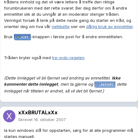
trådens innhold og det vil være lettere å treffe den riktige
forumbrukeren med det rette svaret. Ber deg derfor om å endre
emnetittel slik at du unngår at en moderator stenger tråden.
Vennligst forsøk å tenk på dette neste gang du starter en tråd, og
orienter deg om hva vår
nettikette
sier om
dårlig bruk av emnetitler
.
Bruk
-knappen i første post for å endre emnetittelen.
Tråden bryter også med
tre-ords-regelen
.
(Dette innlegget vil bli fjernet ved endring av emnetittel.
Ikke
kommenter dette innlegget
, men ta gjerne og
dette
innlegget når tittelen er endret, så vil det bli fjernet.)
xXxBRUTALxXx
Skrevet
16. oktober 2007
la kun windows stå for oppstarten, sørg for at alle programmer må
startes manuelt.