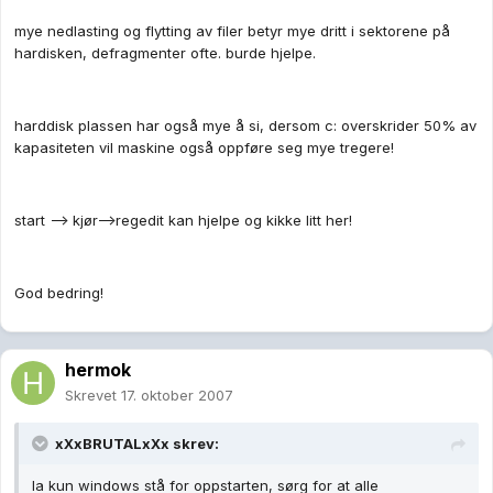
mye nedlasting og flytting av filer betyr mye dritt i sektorene på
hardisken, defragmenter ofte. burde hjelpe.
harddisk plassen har også mye å si, dersom c: overskrider 50% av
kapasiteten vil maskine også oppføre seg mye tregere!
start --> kjør-->regedit kan hjelpe og kikke litt her!
God bedring!
hermok
Skrevet
17. oktober 2007
xXxBRUTALxXx skrev:
la kun windows stå for oppstarten, sørg for at alle