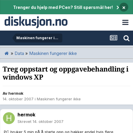
×
Trenger du hjelp med PCen? Still spørsmål her!
Maskinen fungerer ikke
»
Data
»
Maskinen fungerer ikke
Treg oppstart og oppgavebehandling i
windows XP
Av
hermok
14. oktober 2007
i
Maskinen fungerer ikke
hermok
Skrevet
14. oktober 2007
PC bruker 5 min på å starte opp og hakker endel hvis flere