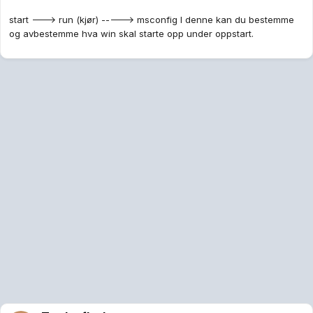
start ---> run (kjør) -----> msconfig I denne kan du bestemme
og avbestemme hva win skal starte opp under oppstart.