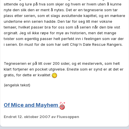
sittende og lure på hva som skjer og hvem er hvem uten å kunne
nyte den slik den er ment å nytes. Det er en tegneserie som tar
plass etter serien, som et slags avsluttende kapittel, og en mørkere
undertone enn serien hadde. Den tar for seg litt mer voksne
temaer, hvilket passer bra for oss som så serien når den ble vist
orginalt. Jeg vil ikke røpe for mye av historien, men det mange
tvister som egentlig passer helt perfekt inn i feelingen som var der
i serien. En must for de som har sett Chip'n Dale Rescue Rangers.
Tegneserien er på litt over 200 sider, og et mesterverk, som helt
klart fortjener en pocket utgivelse. Eneste som er synd er at det er
gratis, for dette er kvalitet
(engelsk tekst)
Of Mice and Mayhem
Endret
12. oktober 2007
av Fluesoppen