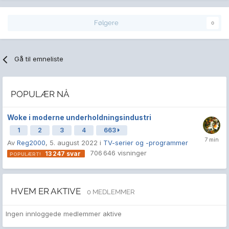
Følgere
0
Gå til emneliste
POPULÆR NÅ
Woke i moderne underholdningsindustri
1
2
3
4
663
Av
Reg2000
,
5. august 2022
i
TV-serier og -programmer
706 646
visninger
13 247
svar
HVEM ER AKTIVE
0 MEDLEMMER
Ingen innloggede medlemmer aktive