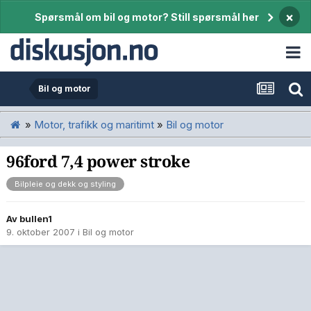
×
Spørsmål om bil og motor? Still spørsmål her
Bil og motor
»
Motor, trafikk og maritimt
»
Bil og motor
96ford 7,4 power stroke
Bilpleie og dekk og styling
Av
bullen1
9. oktober 2007
i
Bil og motor