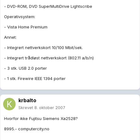
- DVD-ROM, DVD SuperMultiDrive Lightscribe
Operativsystem:
- Vista Home Premium
Annet:
- Integrert nettverkskort 10/100 Mbit/sek.
- Integrert trådløst nettverkskort (802.11 a/b/n)
- 3 stk. USB 2.0 porter
- 1 stk. Firewire IEEE 1394 porter
krbalto
Skrevet
8. oktober 2007
Hvorfor ikke Fujitsu Siemens Xa2528?
8995.- computercity.no