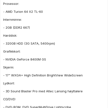
Prosessor:
- AMD Turion 64 X2 TL-60
Internminne:
- 2GB (DDR2 667)
Harddisk:
- 320GB HDD (3G SATA, 5400rpm)
Grafikkkort:
- NVIDIA GeForce 8400M GS
Skjerm:
- 17" WXGA+ High Definition BrightView WideScreen
Lydkort:
- 3D Sound Blaster Pro med Altec Lansing høyttalere
CD/DVD:
- DVD-ROM, DVD SuperMultiDrive Lightscribe