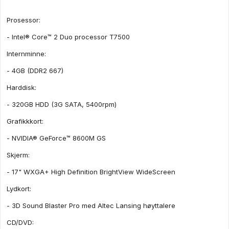
Prosessor:
- Intel® Core™ 2 Duo processor T7500
Internminne:
- 4GB (DDR2 667)
Harddisk:
- 320GB HDD (3G SATA, 5400rpm)
Grafikkkort:
- NVIDIA® GeForce™ 8600M GS
Skjerm:
- 17" WXGA+ High Definition BrightView WideScreen
Lydkort:
- 3D Sound Blaster Pro med Altec Lansing høyttalere
CD/DVD: