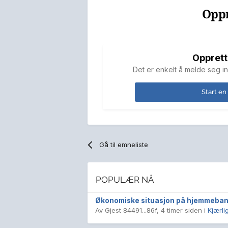
Oppr
Opprett
Det er enkelt å melde seg in
Start en
Gå til emneliste
POPULÆR NÅ
Økonomiske situasjon på hjemmeba
Av Gjest 84491...86f,
4 timer siden
i
Kjærli