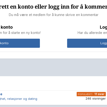
ett en konto eller logg inn for å komme
Du må være et medlem for å kunne skrive en kommentar
 konto
Log
n for å starte en ny konto!
Har du allerede en
 konto
Logg
ne
11
svar
246
visninger
ghet, relasjoner og dating