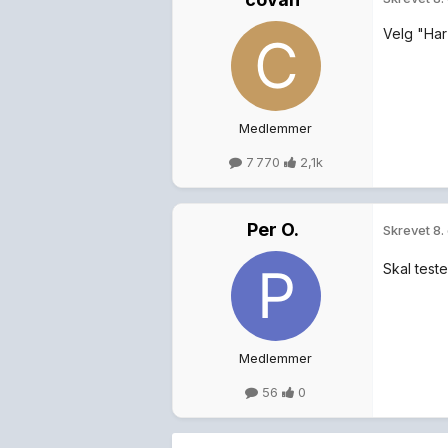
Velg "Har 
Medlemmer
7 770
2,1k
Per O.
Skrevet
8.
Skal teste
Medlemmer
56
0