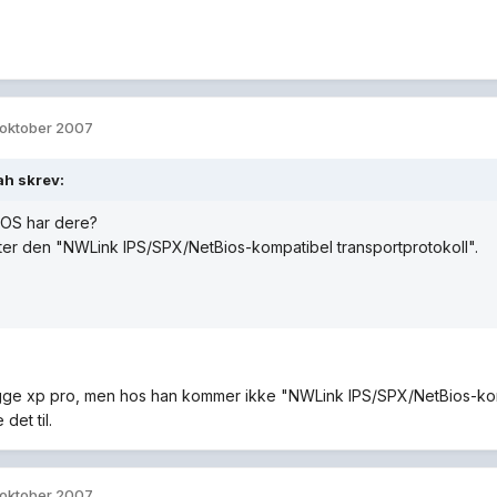
 oktober 2007
h skrev:
 OS har dere?
ter den "NWLink IPS/SPX/NetBios-kompatibel transportprotokoll".
gge xp pro, men hos han kommer ikke "NWLink IPS/SPX/NetBios-komp
det til.
 oktober 2007