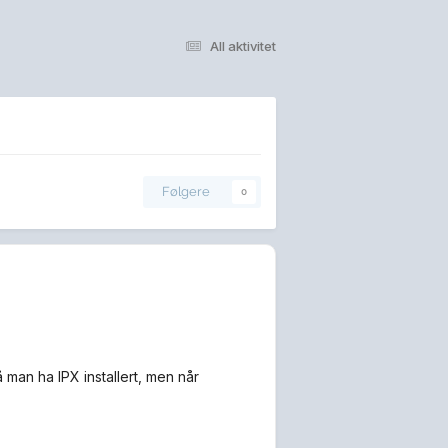
All aktivitet
Følgere
0
 man ha IPX installert, men når