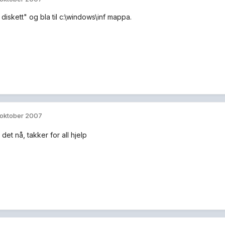
diskett" og bla til c:\windows\inf mappa.
 oktober 2007
 det nå, takker for all hjelp