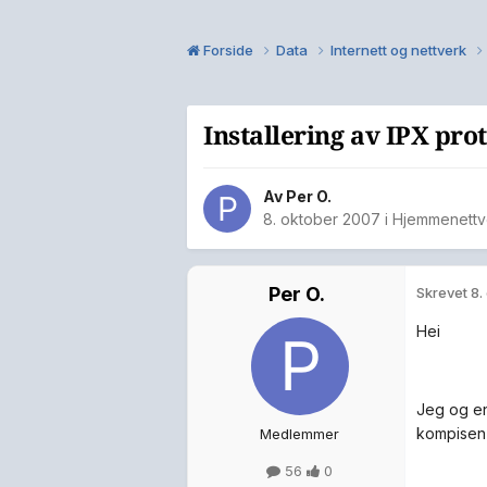
Forside
Data
Internett og nettverk
Installering av IPX pro
Av
Per O.
8. oktober 2007
i
Hjemmenettv
Per O.
Skrevet
8.
Hei
Jeg og en
kompisen 
Medlemmer
56
0