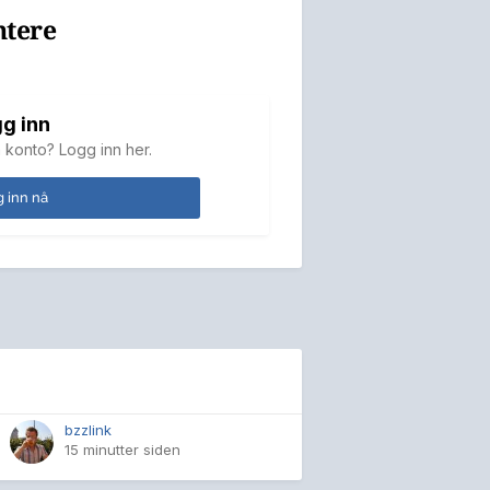
ntere
g inn
 konto? Logg inn her.
 inn nå
bzzlink
15 minutter siden