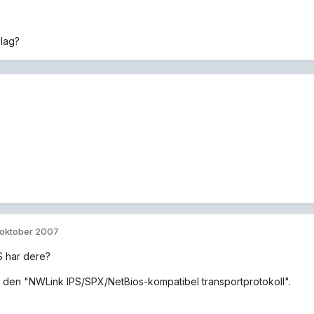
lag?
 oktober 2007
S har dere?
r den "NWLink IPS/SPX/NetBios-kompatibel transportprotokoll".