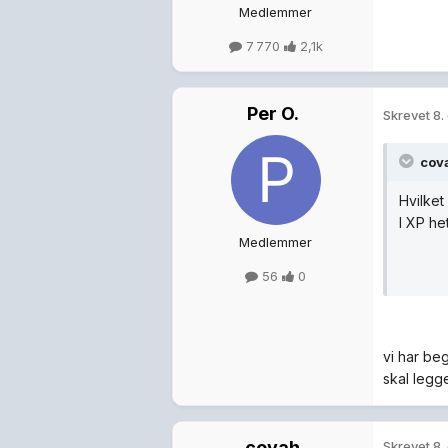
Medlemmer
7 770
2,1k
Per O.
Skrevet
8.
cova
Hvilket
I XP he
Medlemmer
56
0
vi har be
skal legge 
covah
Skrevet
8.