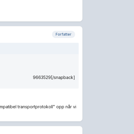
Forfatter
9663529[/snapback]
atibel transportprotokoll" opp når vi