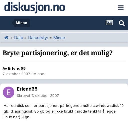
Minne
»
Data
»
Datautstyr
»
Minne
Bryte partisjonering, er det mulig?
Av
Erlend65
7. oktober 2007
i
Minne
Erlend65
Skrevet
7. oktober 2007
Har en disk som er partisjonert på følgende måte:c:windowsdisk 19
gb, d:lagringdisk 85 gb og e: ikke brukt (hadde tenkt til å legge
linux her) 9 gb.