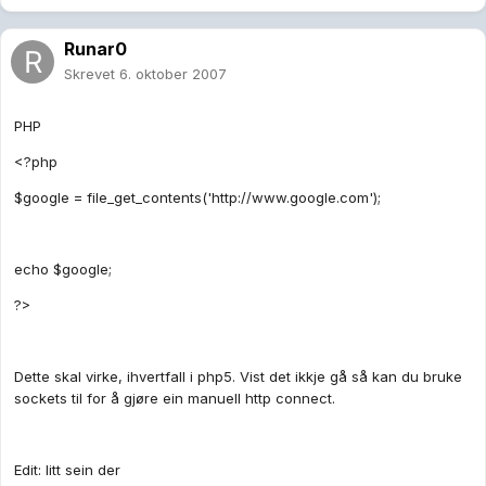
Runar0
Skrevet
6. oktober 2007
PHP
<?php
$google
=
file_get_contents
(
'http://www.google.com'
);
echo $google
;
?>
Dette skal virke, ihvertfall i php5. Vist det ikkje gå så kan du bruke
sockets til for å gjøre ein manuell http connect.
Edit: litt sein der