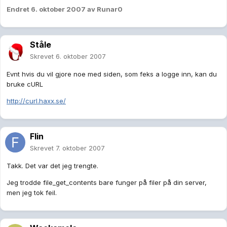
Endret
6. oktober 2007
av Runar0
Ståle
Skrevet
6. oktober 2007
Evnt hvis du vil gjore noe med siden, som feks a logge inn, kan du
bruke cURL
http://curl.haxx.se/
Flin
Skrevet
7. oktober 2007
Takk. Det var det jeg trengte.
Jeg trodde file_get_contents bare funger på filer på din server,
men jeg tok feil.