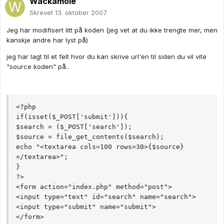
Wackamole
Skrevet
13. oktober 2007
Jeg har modifisert litt på koden (jeg vet at du ikke trengte mer, men
kanskje andre har lyst på)
jeg har lagt til et felt hvor du kan skrive url'en til siden du vil vite
"source koden" på..
<?php

if(isset($_POST['submit'])){

$search = ($_POST['search']);

$source = file_get_contents($search);

echo "<textarea cols=100 rows=30>{$source}
</textarea>";

}

?>

<form action="index.php" method="post">

<input type="text" id="search" name="search">

<input type="submit" name="submit">

</form>