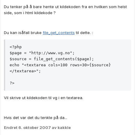
Du tenker på å bare hente ut kildekoden fra en hvilken som helst
side, som i html kildekode ?
Du kan isåfall bruke
file_get_contents
til dette. :
<?php

$page = "http://www.vg.no";

$source = file_get_contents($page);

echo "<textarea cols=100 rows=30>{$source}
</textarea>";

Vil skrive ut kildekoden til vg i en textarea.
Hvis det var det du tenkte på da...
Endret
6. oktober 2007
av kakkle