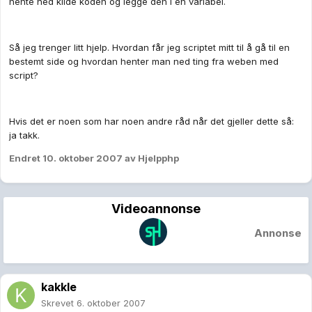
hente ned kilde koden og legge den i en variabel.
Så jeg trenger litt hjelp. Hvordan får jeg scriptet mitt til å gå til en
bestemt side og hvordan henter man ned ting fra weben med
script?
Hvis det er noen som har noen andre råd når det gjeller dette så:
ja takk.
Endret
10. oktober 2007
av Hjelpphp
Videoannonse
Annonse
kakkle
Skrevet
6. oktober 2007