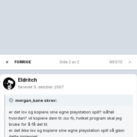
FORRIGE
Side 2 av 2
NESTE
Eldritch
Skrevet
5. oktober 2007
morgan_kane skrev:
er det lov og kopiere sine egne playstation spill? isåfall
hvordan? vil kopiere dem til .iso fil, hvilket program skal jeg
bruke for å få det til.
er det ikke lov og kopiere sine egne playstation spill så glem
dette innlegget...