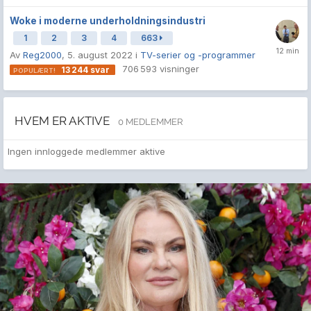
Woke i moderne underholdningsindustri
1
2
3
4
663
Av
Reg2000
,
5. august 2022
i
TV-serier og -programmer
706 593
visninger
13 244
svar
HVEM ER AKTIVE
0 MEDLEMMER
Ingen innloggede medlemmer aktive