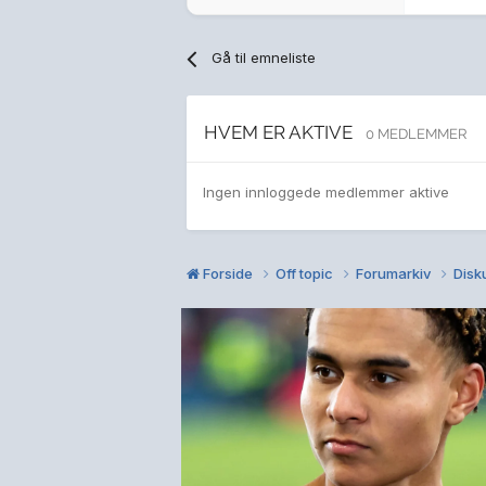
Gå til emneliste
HVEM ER AKTIVE
0 MEDLEMMER
Ingen innloggede medlemmer aktive
Forside
Off topic
Forumarkiv
Disku