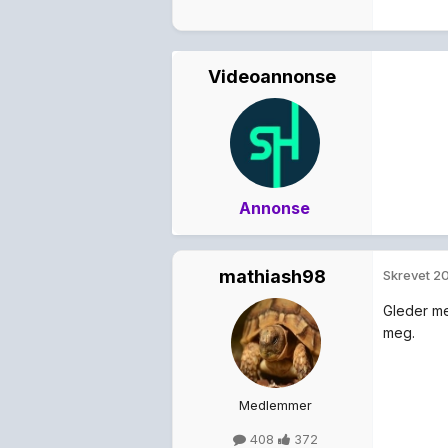
Videoannonse
Annonse
mathiash98
Skrevet
20
Gleder meg
meg.
Medlemmer
408
372