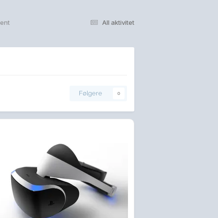
rent
All aktivitet
Følgere
0