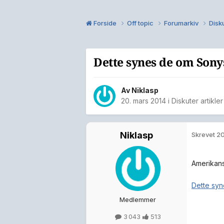
Forside
Off topic
Forumarkiv
Disku
Dette synes de om Sony
Av
Niklasp
20. mars 2014
i
Diskuter artikle
Niklasp
Skrevet
20
Amerikans
Dette syn
Medlemmer
3 043
513