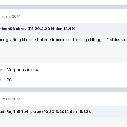
. mars 2014
hiash98 skrev (På 20.3.2014 den 14.49):
eg veldig til disse brillene kommer ut for salg i tillegg til Oclulus sin
.
ject Morpheus = ps4
ft = PC
. mars 2014
tet-RnjNn5NbHl skrev (På 20.3.2014 den 15.33):