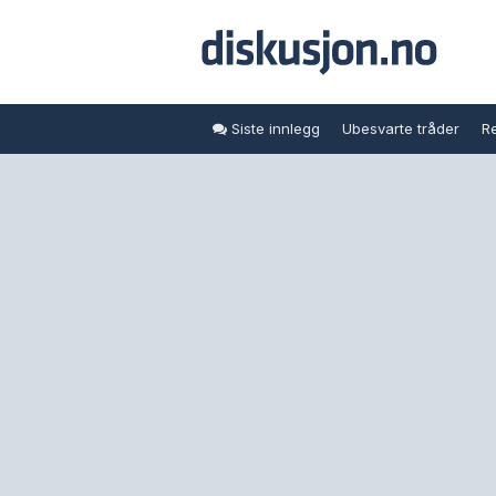
Siste innlegg
Ubesvarte tråder
Re