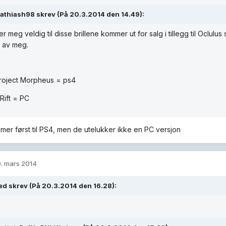
athiash98 skrev (På 20.3.2014 den 14.49):
r meg veldig til disse brillene kommer ut for salg i tillegg til Oclulus s
t av meg.
roject Morpheus = ps4
Rift = PC
er først til PS4, men de utelukker ikke en PC versjon
. mars 2014
d skrev (På 20.3.2014 den 16.28):