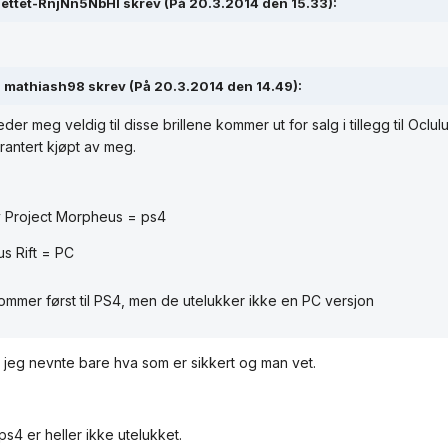
lettet-RnjNn5NbHl skrev (På 20.3.2014 den 15.33):
mathiash98 skrev (På 20.3.2014 den 14.49):
eder meg veldig til disse brillene kommer ut for salg i tillegg til Oclulu
rantert kjøpt av meg.
 Project Morpheus = ps4
us Rift = PC
mmer først til PS4, men de utelukker ikke en PC versjon
 jeg nevnte bare hva som er sikkert og man vet.
 ps4 er heller ikke utelukket.