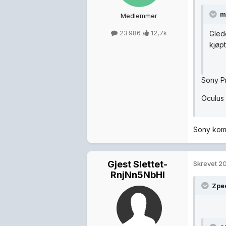
m
Medlemmer
23 986
12,7k
Glede
kjøp
Sony P
Oculus 
Sony komm
Gjest Slettet-
Skrevet
20
RnjNn5NbHl
Zpee