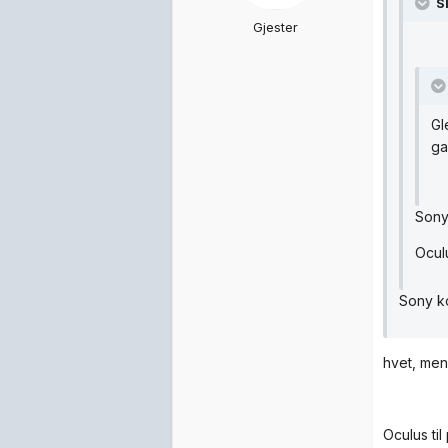
S
Gjester
Gl
ga
Sony
Ocul
Sony ko
hvet, men
Oculus til