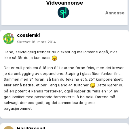
Videoannonse
Annonse
cossiemk1
Skrevet
16. mars 2014
Hehe, selvfølgelig trenger du diskant og mellomtone også, hvis
ikke så får du jo kun bass
Det er null problem å få inn 8" i dørene foran feks, men det krever
jo da ombygging av dørpanelene. Støping i glassfiber funker fint.
Sammen med 8" foran, så kan du feks ha et 5,25" komponentsett
eller ennå bedre, et par Tang Band 4" fulltoner
Dette kjører du
på en potent 4 kanals forsterker, også kjøper du feks en 15" av
god kvalitet med passende forsterker til å ha baki. Dørene må
selvsagt dempes godt, og det samme burde gjøres i
bagasjerommet.
HardGround