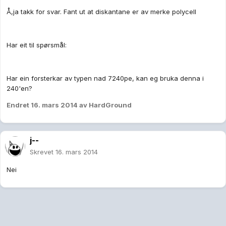
Å,ja takk for svar. Fant ut at diskantane er av merke polycell
Har eit til spørsmål:
Har ein forsterkar av typen nad 7240pe, kan eg bruka denna i
240'en?
Endret
16. mars 2014
av HardGround
j--
Skrevet
16. mars 2014
Nei