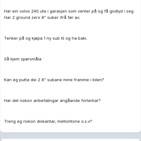
Har ein volvo 240 ute i garasjen som venter på og få godlyd i seg.
Har 2 ground zero 8" suber ifrå før av.
Tenker på og kjøpa 1 ny sub til og ha baki.
Så kjem spørsmåla:
Kan eg putta dei 2 8" subane mine framme i bilen?
Har det nokon anbefalingar angåande forterkar?
Treng eg nokon diskantar, mellomtone o.s.v?