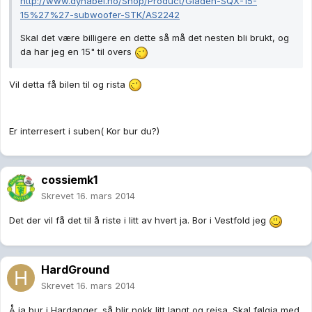
http://www.dynabel.no/Shop/Product/Gladen-SQX-15-
15%27%27-subwoofer-STK/AS2242
Skal det være billigere en dette så må det nesten bli brukt, og
da har jeg en 15" til overs
Vil detta få bilen til og rista
Er interresert i suben( Kor bur du?)
cossiemk1
Skrevet
16. mars 2014
Det der vil få det til å riste i litt av hvert ja. Bor i Vestfold jeg
HardGround
Skrevet
16. mars 2014
Å,ja bur i Hardanger, så blir nokk litt langt og reisa. Skal følgja med