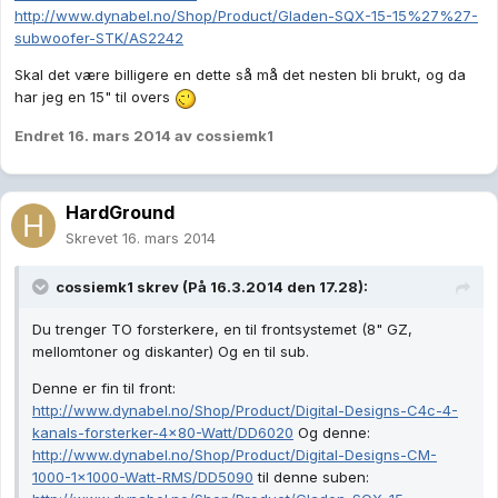
http://www.dynabel.no/Shop/Product/Gladen-SQX-15-15%27%27-
subwoofer-STK/AS2242
Skal det være billigere en dette så må det nesten bli brukt, og da
har jeg en 15" til overs
Endret
16. mars 2014
av cossiemk1
HardGround
Skrevet
16. mars 2014
cossiemk1 skrev (På 16.3.2014 den 17.28):
Du trenger TO forsterkere, en til frontsystemet (8" GZ,
mellomtoner og diskanter) Og en til sub.
Denne er fin til front:
http://www.dynabel.no/Shop/Product/Digital-Designs-C4c-4-
kanals-forsterker-4x80-Watt/DD6020
Og denne:
http://www.dynabel.no/Shop/Product/Digital-Designs-CM-
1000-1x1000-Watt-RMS/DD5090
til denne suben: