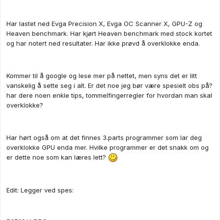
Har lastet ned Evga Precision X, Evga OC Scanner X, GPU-Z og
Heaven benchmark. Har kjørt Heaven benchmark med stock kortet
og har notert ned resultater. Har ikke prøvd å overklokke enda.
Kommer til å google og lese mer på nettet, men syns det er litt
vanskelig å sette seg i alt. Er det noe jeg bør være spesielt obs på?
har dere noen enkle tips, tommelfingerregler for hvordan man skal
overklokke?
Har hørt også om at det finnes 3.parts programmer som lar deg
overklokke GPU enda mer. Hvilke programmer er det snakk om og
er dette noe som kan læres lett?
Edit: Legger ved spes: