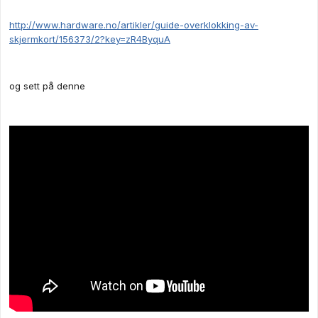
http://www.hardware.no/artikler/guide-overklokking-av-
skjermkort/156373/2?key=zR4ByquA
og sett på denne