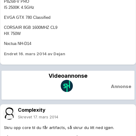
P8Z68-V PRO
I5 2500K 4.5GHz
EVGA GTX 780 Classified
CORSAIR 8GB 1600MHZ CL9
HX 750W
Noctua NH-D14
Endret
16. mars 2014
av Dejan
Videoannonse
Annonse
Complexity
Skrevet
17. mars 2014
Skru opp core til du får artifacts, så skrur du litt ned igjen.