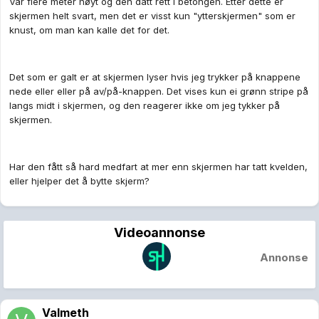
Var flere meter høyt og den datt rett i betongen. Etter dette er
skjermen helt svart, men det er visst kun "ytterskjermen" som er
knust, om man kan kalle det for det.
Det som er galt er at skjermen lyser hvis jeg trykker på knappene
nede eller eller på av/på-knappen. Det vises kun ei grønn stripe på
langs midt i skjermen, og den reagerer ikke om jeg tykker på
skjermen.
Har den fått så hard medfart at mer enn skjermen har tatt kvelden,
eller hjelper det å bytte skjerm?
Videoannonse
Annonse
Valmeth