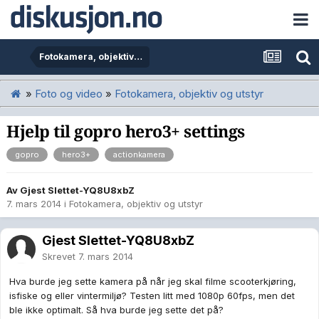
Fotokamera, objektiv og utstyr
»
Foto og video
»
Fotokamera, objektiv og utstyr
Hjelp til gopro hero3+ settings
gopro
hero3+
actionkamera
Av Gjest Slettet-YQ8U8xbZ
7. mars 2014
i
Fotokamera, objektiv og utstyr
Gjest Slettet-YQ8U8xbZ
Skrevet
7. mars 2014
Hva burde jeg sette kamera på når jeg skal filme scooterkjøring,
isfiske og eller vintermiljø? Testen litt med 1080p 60fps, men det
ble ikke optimalt. Så hva burde jeg sette det på?