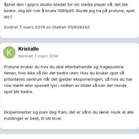
åpnet den i gopro studio istedet for vlc media player nå. det ble
bedre. Jeg blir nok å bruke 1080p60. Burde jeg ha på protune, spot
etc?
Endret
7. mars 2014
av Slettet-YQ8U8xbZ
Kristallo
Skrevet
7. mars 2014
Protune bruker du hvis du skal etterbehandle og fragejustere
filmen, hvis ikke så blir det bedre uten. Hvis du bruker spot så
pritoriteres sentrum når det gjelder eksponeringen, så hvis du har
noe mørkt eller spesielt lyst i midten av bildet så kan det hende
spot blir bedre.
Eksperimenter og prøv deg fram, det er sånn du lærer. Husk at alle
instillinger er best, til sitt bruk.