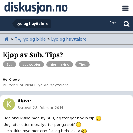
Lyd og høyttalere
»
TV, lyd og bilde
»
Lyd og høyttalere
Kjøp av Sub. Tips?
Sub
subwoofer
hjemmekino
Tips
Av
Kløve
23. februar 2014
i
Lyd og høyttalere
Kløve
Skrevet
23. februar 2014
Jeg skal kjøpe meg ny SUB, og trenger noe hjelp
Jeg leter etter mest lyd for penga seff
Helst ikke mye mer enn 3k, og helst aktiv