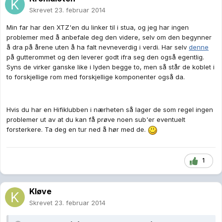
Skrevet
23. februar 2014
Min far har den XTZ'en du linker til i stua, og jeg har ingen
problemer med å anbefale deg den videre, selv om den begynner
å dra på årene uten å ha falt nevneverdig i verdi. Har selv
denne
på gutterommet og den leverer godt ifra seg den også egentlig.
Syns de virker ganske like i lyden begge to, men så står de koblet i
to forskjellige rom med forskjellige komponenter også da.
Hvis du har en Hifiklubben i nærheten så lager de som regel ingen
problemer ut av at du kan få prøve noen sub'er eventuelt
forsterkere. Ta deg en tur ned å hør med de.
1
Kløve
Skrevet
23. februar 2014