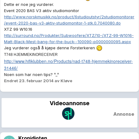
Dette er noe jeg vurderer.
Event 2020 BAS V3 aktiv studiomonitor
http://www.norskmusikk.no/product/6studioutstyr/2studiomonitorer
/event-2020-bas-v3-aktiv-studiomonitor-1-stk.0.7040080.do
XTZ 99 W10.16
http://surround.no/Produkter/Subwoofere/XTZ/10-/XTZ-99-W1016-
Matt-Black-Mest-bang-for-the-buck--100090-p0000000095.aspx
Jeg vurderer også å kjøpe denne Forsterkeren
T748
HJEMMEKINORECEIVER
http://www.hifiklubben.no/Products/nad-t748-hjemmekinoreceiver-
31446/
Noen som har noen tips? ^_^
Endret
23. februar 2014
av Kløve
Videoannonse
Annonse
Kronidioten