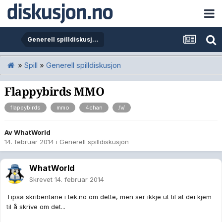
Generell spilldiskusjon
»
Spill
»
Generell spilldiskusjon
Flappybirds MMO
flappybirds
mmo
4chan
/v/
Av
WhatWorld
14. februar 2014
i
Generell spilldiskusjon
WhatWorld
Skrevet
14. februar 2014
Tipsa skribentane i tek.no om dette, men ser ikkje ut til at dei kjem
til å skrive om det...