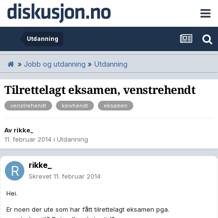
Utdanning
»
Jobb og utdanning
»
Utdanning
Tilrettelagt eksamen, venstrehendt
venstrehendt
keivhendt
eksamen
Av
rikke_
11. februar 2014
i
Utdanning
rikke_
Skrevet
11. februar 2014
Hei.
Er noen der ute som har fått tilrettelagt eksamen pga.