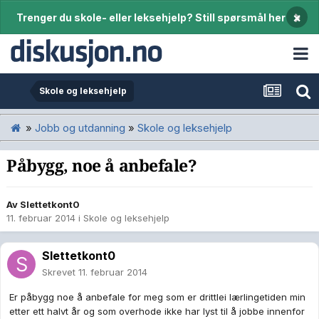
×
Trenger du skole- eller leksehjelp? Still spørsmål her
Skole og leksehjelp
»
Jobb og utdanning
»
Skole og leksehjelp
Påbygg, noe å anbefale?
Av
Slettetkont0
11. februar 2014
i
Skole og leksehjelp
Slettetkont0
Skrevet
11. februar 2014
Er påbygg noe å anbefale for meg som er drittlei lærlingetiden min
etter ett halvt år og som overhode ikke har lyst til å jobbe innenfor