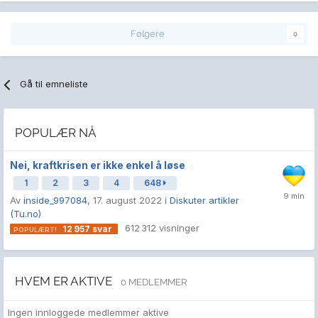
Følgere
0
Gå til emneliste
POPULÆR NÅ
Nei, kraftkrisen er ikke enkel å løse
1
2
3
4
648
Av
inside_997084
,
17. august 2022
i
Diskuter artikler
(Tu.no)
612 312
visninger
12 957
svar
HVEM ER AKTIVE
0 MEDLEMMER
Ingen innloggede medlemmer aktive