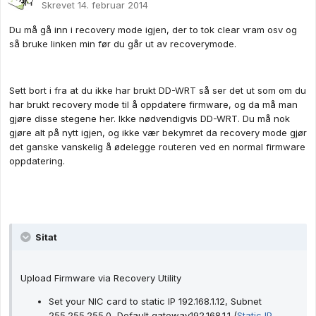
Skrevet
14. februar 2014
Du må gå inn i recovery mode igjen, der to tok clear vram osv og
så bruke linken min før du går ut av recoverymode.
Sett bort i fra at du ikke har brukt DD-WRT så ser det ut som om du
har brukt recovery mode til å oppdatere firmware, og da må man
gjøre disse stegene her. Ikke nødvendigvis DD-WRT. Du må nok
gjøre alt på nytt igjen, og ikke vær bekymret da recovery mode gjør
det ganske vanskelig å ødelegge routeren ved en normal firmware
oppdatering.
Sitat
Upload Firmware via Recovery Utility
Set your NIC card to static IP 192.168.1.12, Subnet
255.255.255.0, Default gateway192.168.1.1 (
Static IP