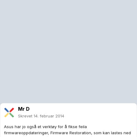
Mr D
Skrevet
14. februar 2014
Asus har jo også et verktøy for å fikse feila
firmwareoppdateringer, Firmware Restoration, som kan lastes ned