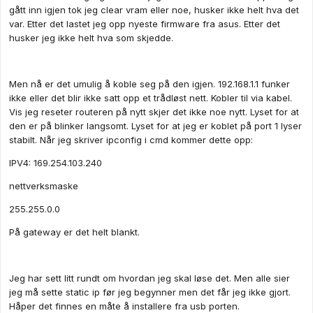
gått inn igjen tok jeg clear vram eller noe, husker ikke helt hva det
var. Etter det lastet jeg opp nyeste firmware fra asus. Etter det
husker jeg ikke helt hva som skjedde.
Men nå er det umulig å koble seg på den igjen. 192.168.1.1 funker
ikke eller det blir ikke satt opp et trådløst nett. Kobler til via kabel.
Vis jeg reseter routeren på nytt skjer det ikke noe nytt. Lyset for at
den er på blinker langsomt. Lyset for at jeg er koblet på port 1 lyser
stabilt. Når jeg skriver ipconfig i cmd kommer dette opp:
IPV4: 169.254.103.240
nettverksmaske
255.255.0.0
På gateway er det helt blankt.
Jeg har sett litt rundt om hvordan jeg skal løse det. Men alle sier
jeg må sette static ip før jeg begynner men det får jeg ikke gjort.
Håper det finnes en måte å installere fra usb porten.