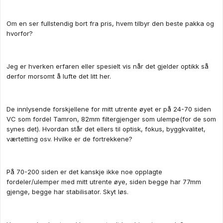
Om en ser fullstendig bort fra pris, hvem tilbyr den beste pakka og
hvorfor?
Jeg er hverken erfaren eller spesielt vis når det gjelder optikk så
derfor morsomt å lufte det litt her.
De innlysende forskjellene for mitt utrente øyet er på 24-70 siden
VC som fordel Tamron, 82mm filtergjenger som ulempe(for de som
synes det). Hvordan står det ellers til optisk, fokus, byggkvalitet,
værtetting osv. Hvilke er de fortrekkene?
På 70-200 siden er det kanskje ikke noe opplagte
fordeler/ulemper med mitt utrente øye, siden begge har 77mm
gjenge, begge har stabilisator. Skyt løs.