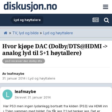
Lyd og høyttalere
»
TV, lyd og bilde
»
Lyd og høyttalere
Hvor kjøpe DAC (Dolby/DTS@HDMI ->
analog lyd til 5+1 høytallere)
ps3 receiver dac dolby dts
Av
leafmaybe
31. januar 2014
i
Lyd og høyttalere
leafmaybe
Skrevet
31. januar 2014
Har PS3 men ingen lydanlegg bortsatt fra kilden (PS3) via HDMI inn
i TVen sammen med bildet. Da får jeg 2.1 lyd tenker jeg. Det er