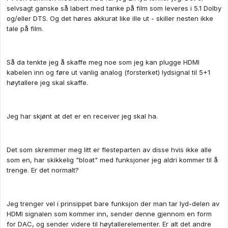
selvsagt ganske så labert med tanke på film som leveres i 5.1 Dolby
og/eller DTS. Og det høres akkurat like ille ut - skiller nesten ikke
tale på film.
Så da tenkte jeg å skaffe meg noe som jeg kan plugge HDMI
kabelen inn og føre ut vanlig analog (forsterket) lydsignal til 5+1
høytallere jeg skal skaffe.
Jeg har skjønt at det er en receiver jeg skal ha.
Det som skremmer meg litt er flesteparten av disse hvis ikke alle
som en, har skikkelig "bloat" med funksjoner jeg aldri kommer til å
trenge. Er det normalt?
Jeg trenger vel i prinsippet bare funksjon der man tar lyd-delen av
HDMI signalen som kommer inn, sender denne gjennom en form
for DAC, og sender videre til høytallerelementer. Er alt det andre