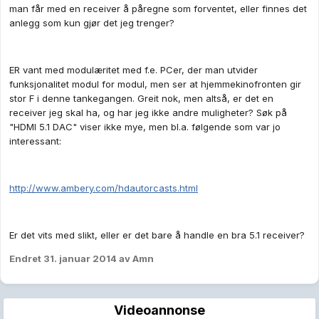
man får med en receiver å påregne som forventet, eller finnes det
anlegg som kun gjør det jeg trenger?
ER vant med modulæritet med f.e. PCer, der man utvider
funksjonalitet modul for modul, men ser at hjemmekinofronten gir
stor F i denne tankegangen. Greit nok, men altså, er det en
receiver jeg skal ha, og har jeg ikke andre muligheter? Søk på
"HDMI 5.1 DAC" viser ikke mye, men bl.a. følgende som var jo
interessant:
http://www.ambery.com/hdautorcasts.html
Er det vits med slikt, eller er det bare å handle en bra 5.1 receiver?
Endret
31. januar 2014
av Amn
Videoannonse