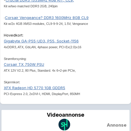
-
Crucial DDR3 1333MHz 4GB KIT, CL9,
Kit w/two matched DDR3 2GB, 240pin
Corsair Vengeance? DDR3 1600MHz 8GB CL9
-
Kit w/2x 4GB XMS3 modules, CL9-9-9-24, 1.5V, Vengeance
Hovedkort:
Gigabyte GA-P55-UD3, P55, Socket-1156
4xDDR3, ATX, GbLAN, 4phase power, PCI-Ex(2.0)x16
Strømforsyning:
Corsair TX 750W PSU
ATX 12V V2.2, 80 Plus, Standard. 4x 6+2-pin PCIe,
Skjermkort:
XFX Radeon HD 5770 1GB GDDR5
PCI-Express 2.0, 2xDVI-I, HDMI, DisplayPort, 850MH
Videoannonse
Annonse