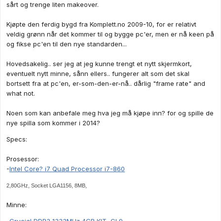
sårt og trenge liten makeover.
Kjøpte den ferdig bygd fra Komplett.no 2009-10, for er relativt
veldig grønn når det kommer til og bygge pc'er, men er nå keen på
og fikse pc'en til den nye standarden...
Hovedsakelig.. ser jeg at jeg kunne trengt et nytt skjermkort,
eventuelt nytt minne, sånn ellers.. fungerer alt som det skal
bortsett fra at pc'en, er-som-den-er-nå.. dårlig "frame rate" and
what not.
Noen som kan anbefale meg hva jeg må kjøpe inn? for og spille de
nye spilla som kommer i 2014?
Specs:
Prosessor:
-
Intel Core? i7 Quad Processor i7-860
2,80GHz, Socket LGA1156, 8MB,
Minne: