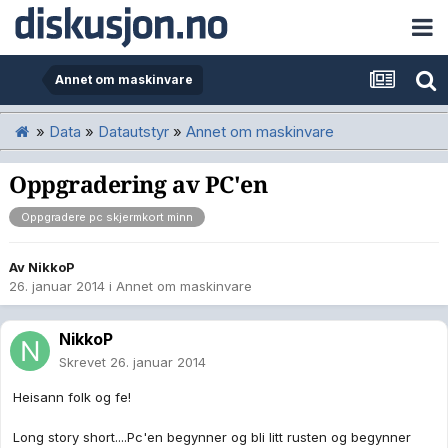
Annet om maskinvare
»
Data
»
Datautstyr
»
Annet om maskinvare
Oppgradering av PC'en
Oppgradere pc skjermkort minn
Av
NikkoP
26. januar 2014
i
Annet om maskinvare
NikkoP
Skrevet
26. januar 2014
Heisann folk og fe!
Long story short....Pc'en begynner og bli litt rusten og begynner