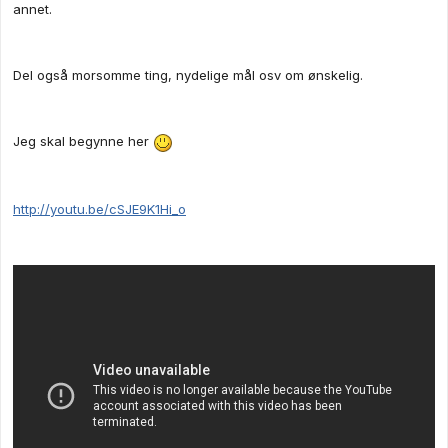
annet.
Del også morsomme ting, nydelige mål osv om ønskelig.
Jeg skal begynne her
http://youtu.be/cSJE9K1Hi_o