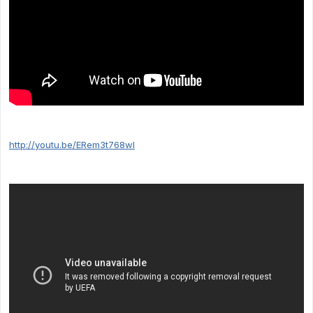
http://youtu.be/ERem3t768wI