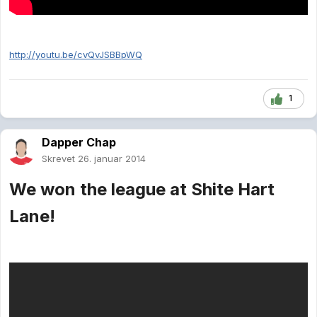
http://youtu.be/cvQvJSBBpWQ
1
Dapper Chap
Skrevet
26. januar 2014
We won the league at Shite Hart
Lane!