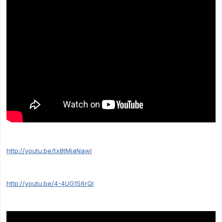
http://youtu.be/tx8tMiaNawI
http://youtu.be/4-4UG1S6rQI