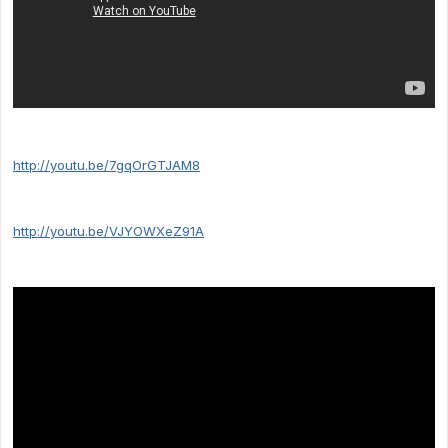
http://youtu.be/7gqOrGTJAM8
http://youtu.be/VJYOWXeZ91A