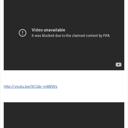
http://youtu.be/9CQb-yyBBWs