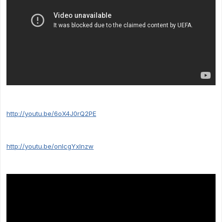
http://youtu.be/6oX4J0rQ2PE
http://youtu.be/onlcgYxlnzw