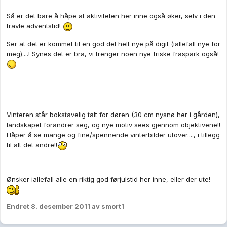
Så er det bare å håpe at aktiviteten her inne også øker, selv i den
travle adventstid!
Ser at det er kommet til en god del helt nye på digit (iallefall nye for
meg)....! Synes det er bra, vi trenger noen nye friske fraspark også!
Vinteren står bokstavelig talt for døren (30 cm nysnø her i gården),
landskapet forandrer seg, og nye motiv sees gjennom objektivene!!
Håper å se mange og fine/spennende vinterbilder utover...., i tillegg
til alt det andre!!
Ønsker iallefall alle en riktig god førjulstid her inne, eller der ute!
Endret
8. desember 2011
av smort1