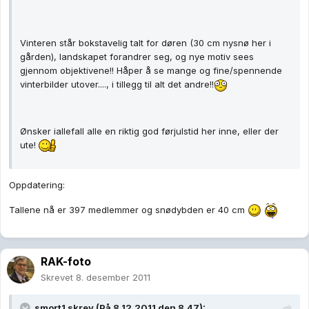
Vinteren står bokstavelig talt for døren (30 cm nysnø her i
gården), landskapet forandrer seg, og nye motiv sees
gjennom objektivene!! Håper å se mange og fine/spennende
vinterbilder utover...., i tillegg til alt det andre!!
Ønsker iallefall alle en riktig god førjulstid her inne, eller der
ute!
Oppdatering:
Tallene nå er 397 medlemmer og snødybden er 40 cm
RAK-foto
Skrevet
8. desember 2011
smort1 skrev (På 8.12.2011 den 8.47):