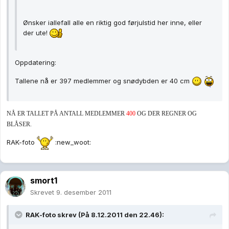
Ønsker iallefall alle en riktig god førjulstid her inne, eller
der ute!
Oppdatering:
Tallene nå er 397 medlemmer og snødybden er 40 cm
NÅ ER TALLET PÅ ANTALL MEDLEMMER
400
OG DER REGNER OG
BLÅSER.
RAK-foto
:new_woot:
smort1
Skrevet
9. desember 2011
RAK-foto skrev (På 8.12.2011 den 22.46):