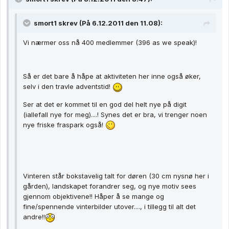
smort1 skrev (På 6.12.2011 den 11.08):
Vi nærmer oss nå 400 medlemmer (396 as we speak)!
Så er det bare å håpe at aktiviteten her inne også øker,
selv i den travle adventstid!
Ser at det er kommet til en god del helt nye på digit
(iallefall nye for meg)....! Synes det er bra, vi trenger noen
nye friske fraspark også!
Vinteren står bokstavelig talt for døren (30 cm nysnø her i
gården), landskapet forandrer seg, og nye motiv sees
gjennom objektivene!! Håper å se mange og
fine/spennende vinterbilder utover...., i tillegg til alt det
andre!!