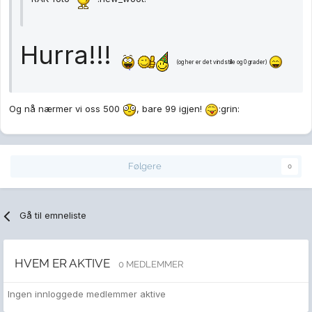
Hurra!!!
(og her er det vindstille og 0 grader)
Og nå nærmer vi oss 500
, bare 99 igjen!
:grin:
Følgere
0
Gå til emneliste
HVEM ER AKTIVE
0 MEDLEMMER
Ingen innloggede medlemmer aktive