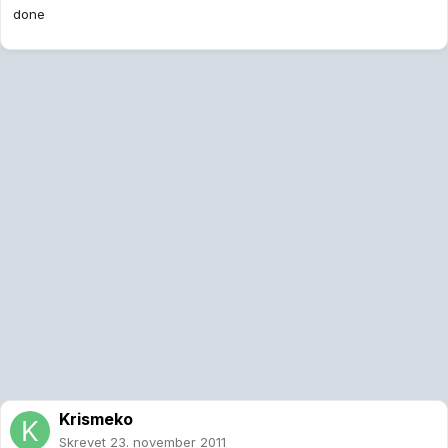
done
Krismeko
Skrevet
23. november 2011