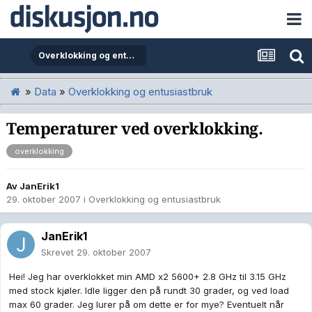
Overklokking og entusiastbruk
»
Data
»
Overklokking og entusiastbruk
Temperaturer ved overklokking.
overklokking
Av
JanErik1
29. oktober 2007
i
Overklokking og entusiastbruk
JanErik1
Skrevet
29. oktober 2007
Hei! Jeg har overklokket min AMD x2 5600+ 2.8 GHz til 3.15 GHz
med stock kjøler. Idle ligger den på rundt 30 grader, og ved load
max 60 grader. Jeg lurer på om dette er for mye? Eventuelt når