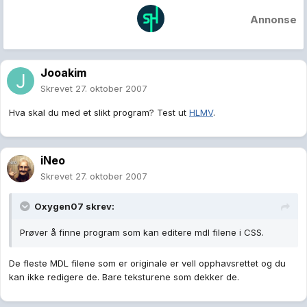
Annonse
Jooakim
Skrevet
27. oktober 2007
Hva skal du med et slikt program? Test ut
HLMV
.
iNeo
Skrevet
27. oktober 2007
Oxygen07 skrev:
Prøver å finne program som kan editere mdl filene i CSS.
De fleste MDL filene som er originale er vell opphavsrettet og du
kan ikke redigere de. Bare teksturene som dekker de.