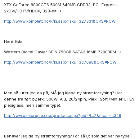
XFX GeForce 8800GTS 500M 640MB GDDR3, PCI-Express,
2xDVI/HDTV/HDCP, 320-bit ->
http://www.komplett.no/k/ki.aspx?sku=327331&CKS=PCW
Harddisk:
Western Digital Caviar SE16 750GB SATA2 16MB 7200RPM ->
http://www.komplett.no/k/ki.aspx?sku=337088&CKS=PCW
Men så lurer jeg da på, MÅ jeg kjøpe ny strømforsyning? Har
denne fra før: bZerk, 500W, Alu, 20/24pin, Plexi, Sort (Min er UTEN
plexiglass, men samme type).
http://www.microplex.no/product.aspx?pid=B...2&mcat=c346
Behøver jeg da ny strømforsyning? For så ut som det var ny type