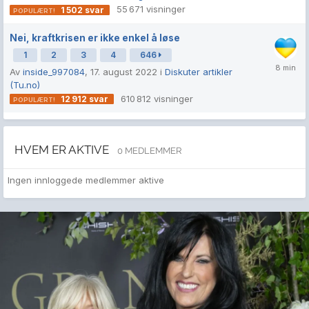
55 671
visninger
1 502
svar
Nei, kraftkrisen er ikke enkel å løse
1
2
3
4
646
Av
inside_997084
,
17. august 2022
i
Diskuter artikler
(Tu.no)
610 812
visninger
12 912
svar
HVEM ER AKTIVE
0 MEDLEMMER
Ingen innloggede medlemmer aktive