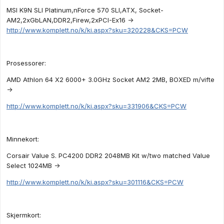
MSI K9N SLI Platinum,nForce 570 SLI,ATX, Socket-
AM2,2xGbLAN,DDR2,Firew,2xPCI-Ex16 ->
http://www.komplett.no/k/ki.aspx?sku=320228&CKS=PCW
Prosessorer:
AMD Athlon 64 X2 6000+ 3.0GHz Socket AM2 2MB, BOXED m/vifte
->
http://www.komplett.no/k/ki.aspx?sku=331906&CKS=PCW
Minnekort:
Corsair Value S. PC4200 DDR2 2048MB Kit w/two matched Value
Select 1024MB ->
http://www.komplett.no/k/ki.aspx?sku=301116&CKS=PCW
Skjermkort: