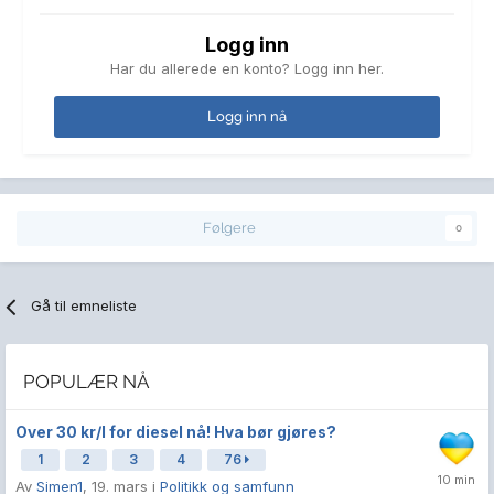
Logg inn
Har du allerede en konto? Logg inn her.
Logg inn nå
Følgere
0
Gå til emneliste
POPULÆR NÅ
Over 30 kr/l for diesel nå! Hva bør gjøres?
1
2
3
4
76
Av
Simen1
,
19. mars
i
Politikk og samfunn