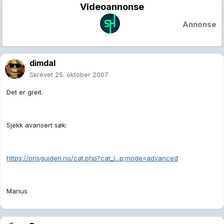
Videoannonse
Annonse
dimdal
Skrevet
25. oktober 2007
Det er greit.
Sjekk avansert søk:
https://prisguiden.no/cat.php?cat_i...p;mode=advanced
Marius