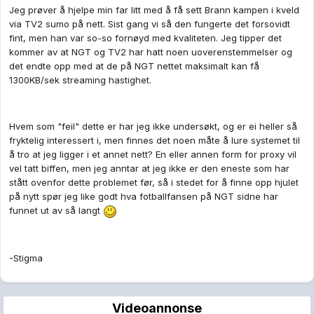
Jeg prøver å hjelpe min far litt med å få sett Brann kampen i kveld
via TV2 sumo på nett. Sist gang vi så den fungerte det forsovidt
fint, men han var so-so fornøyd med kvaliteten. Jeg tipper det
kommer av at NGT og TV2 har hatt noen uoverenstemmelser og
det endte opp med at de på NGT nettet maksimalt kan få
1300KB/sek streaming hastighet.
Hvem som "feil" dette er har jeg ikke undersøkt, og er ei heller så
fryktelig interessert i, men finnes det noen måte å lure systemet til
å tro at jeg ligger i et annet nett? En eller annen form for proxy vil
vel tatt biffen, men jeg anntar at jeg ikke er den eneste som har
stått ovenfor dette problemet før, så i stedet for å finne opp hjulet
på nytt spør jeg like godt hva fotballfansen på NGT sidne har
funnet ut av så langt
-Stigma
Videoannonse