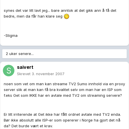
synes det var litt lavt jeg... bare anntok at det gikk ann å få det
bedre, men da får han klare seg
-Stigma
2 uker senere...
saivert
Skrevet
3. november 2007
noen som vet om man kan streame TV2 Sumo innhold via en proxy
server slik at man kan få bra kvalitet selv om man har en ISP som
f.eks Get som IKKE har en avtale med TV2 om streaming servere?
Er litt irriterende at Get ikke har fått ordnet avtale med TV2 enda.
Bør ikke absolutt alle ISP-er som opererer i Norge ha gjort det nå
da? Det burde vært et krav.