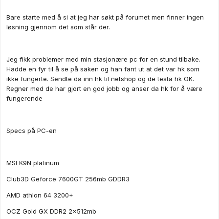
Bare starte med å si at jeg har søkt på forumet men finner ingen
løsning gjennom det som står der.
Jeg fikk problemer med min stasjonære pc for en stund tilbake.
Hadde en fyr til å se på saken og han fant ut at det var hk som
ikke fungerte. Sendte da inn hk til netshop og de testa hk OK.
Regner med de har gjort en god jobb og anser da hk for å være
fungerende
Specs på PC-en
MSI K9N platinum
Club3D Geforce 7600GT 256mb GDDR3
AMD athlon 64 3200+
OCZ Gold GX DDR2 2x512mb