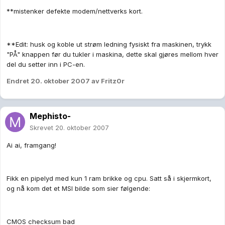
**mistenker defekte modem/nettverks kort.
**Edit: husk og koble ut strøm ledning fysiskt fra maskinen, trykk
"PÅ" knappen før du tukler i maskina, dette skal gjøres mellom hver
del du setter inn i PC-en.
Endret
20. oktober 2007
av Fritz0r
Mephisto-
Skrevet
20. oktober 2007
Ai ai, framgang!
Fikk en pipelyd med kun 1 ram brikke og cpu. Satt så i skjermkort,
og nå kom det et MSI bilde som sier følgende:
CMOS checksum bad