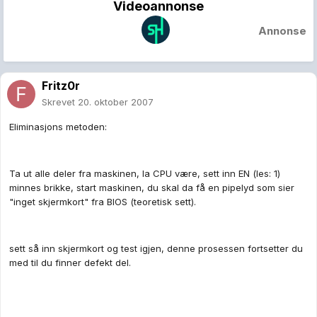
Videoannonse
Annonse
Fritz0r
Skrevet
20. oktober 2007
Eliminasjons metoden:
Ta ut alle deler fra maskinen, la CPU være, sett inn EN (les: 1)
minnes brikke, start maskinen, du skal da få en pipelyd som sier
"inget skjermkort" fra BIOS (teoretisk sett).
sett så inn skjermkort og test igjen, denne prosessen fortsetter du
med til du finner defekt del.