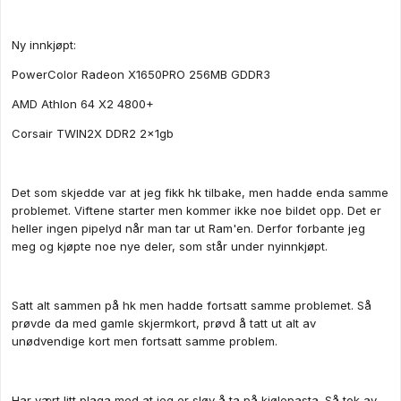
Ny innkjøpt:
PowerColor Radeon X1650PRO 256MB GDDR3
AMD Athlon 64 X2 4800+
Corsair TWIN2X DDR2 2x1gb
Det som skjedde var at jeg fikk hk tilbake, men hadde enda samme
problemet. Viftene starter men kommer ikke noe bildet opp. Det er
heller ingen pipelyd når man tar ut Ram'en. Derfor forbante jeg
meg og kjøpte noe nye deler, som står under nyinnkjøpt.
Satt alt sammen på hk men hadde fortsatt samme problemet. Så
prøvde da med gamle skjermkort, prøvd å tatt ut alt av
unødvendige kort men fortsatt samme problem.
Har vært litt plaga med at jeg er sløv å ta på kjølepasta. Så tok av