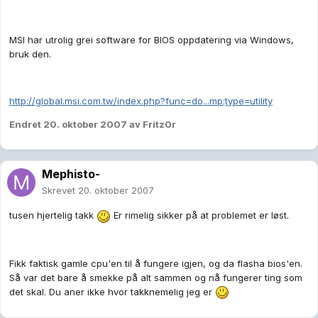
MSI har utrolig grei software for BIOS oppdatering via Windows,
bruk den.
http://global.msi.com.tw/index.php?func=do...mp;type=utility
Endret
20. oktober 2007
av Fritz0r
Mephisto-
Skrevet
20. oktober 2007
tusen hjertelig takk
Er rimelig sikker på at problemet er løst.
Fikk faktisk gamle cpu'en til å fungere igjen, og da flasha bios'en.
Så var det bare å smekke på alt sammen og nå fungerer ting som
det skal. Du aner ikke hvor takknemelig jeg er