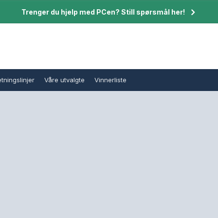
Trenger du hjelp med PCen? Still spørsmål her!
tningslinjer
Våre utvalgte
Vinnerliste