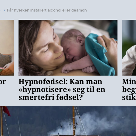
e
Får hverken installert alcohol eller deamon