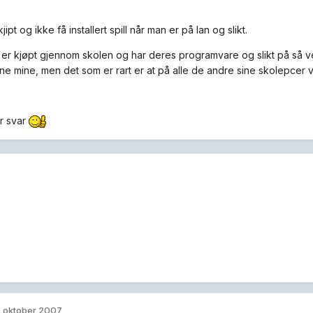
jipt og ikke få installert spill når man er på lan og slikt.
er kjøpt gjennom skolen og har deres programvare og slikt på så ve
e mine, men det som er rart er at på alle de andre sine skolepcer vir
r svar
. oktober 2007