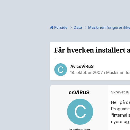
Forside
Data
Maskinen fungerer ikk
Får hverken installert 
Av
csViRuS
18. oktober 2007
i
Maskinen fu
csViRuS
Skrevet
18
Hei, på de
Programme
"Internal
nyere og e
Medlemmer