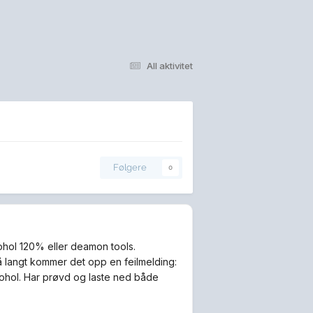
All aktivitet
Følgere
0
cohol 120% eller deamon tools.
å langt kommer det opp en feilmelding:
ohol. Har prøvd og laste ned både