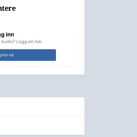
ntere
g inn
 konto? Logg inn her.
 inn nå