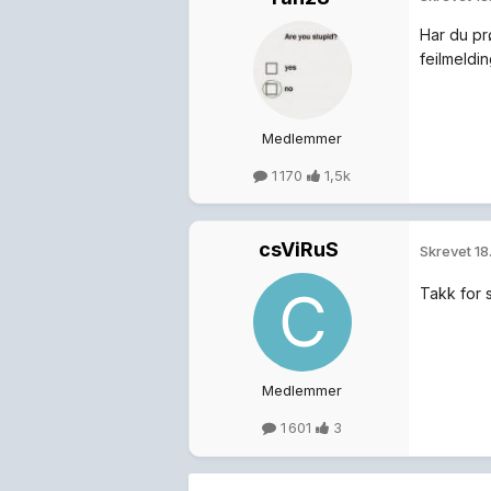
Har du p
feilmeldi
Medlemmer
1 170
1,5k
csViRuS
Skrevet
18
Takk for s
Medlemmer
1 601
3