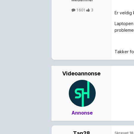
1 601
3
Er veldig k
Laptopen 
problemen
Takker fo
Videoannonse
Annonse
Tan28
Skrevet
18