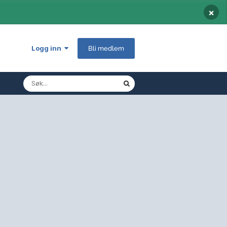
×
Logg inn
Bli medlem