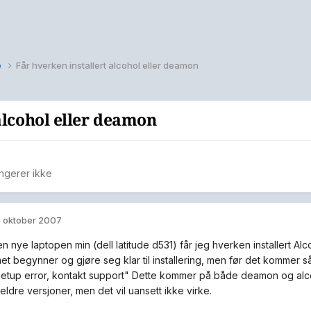
e
Får hverken installert alcohol eller deamon
alcohol eller deamon
ngerer ikke
. oktober 2007
n nye laptopen min (dell latitude d531) får jeg hverken installert Al
t begynner og gjøre seg klar til installering, men før det kommer s
 setup error, kontakt support" Dette kommer på både deamon og alc
ldre versjoner, men det vil uansett ikke virke.