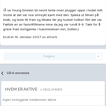
(Å se Young Einstein bli nevnt tente noen plugger oppe i hodet mitt.
Visste at det var noe sinnsykt kjent med den. Sjekka ut filmen på
imdb, og leste litt fram og tilbake før jeg husket hvilken film det var.
Faktisk en av favorittfilmene mine da jeg var rundt 8-9. Takk for å
grave fram bortgjemte i hukommelsen min, Dotten.)
Endret
16. oktober 2007
av athorb
Følgere
0
Gå til emneliste
HVEM ER AKTIVE
0 MEDLEMMER
Ingen innloggede medlemmer aktive