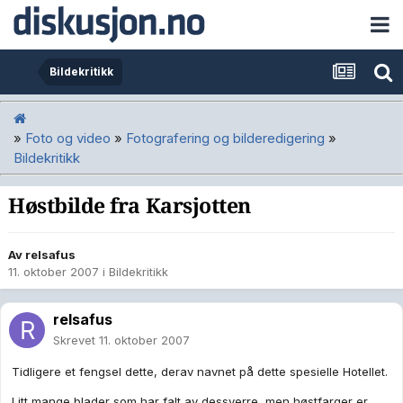
Bildekritikk
»
Foto og video
»
Fotografering og bilderedigering
»
Bildekritikk
Høstbilde fra Karsjotten
Av
relsafus
11. oktober 2007
i
Bildekritikk
relsafus
Skrevet
11. oktober 2007
Tidligere et fengsel dette, derav navnet på dette spesielle Hotellet.
Litt mange blader som har falt av dessverre, men høstfarger er