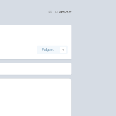
All aktivitet
Følgere
0