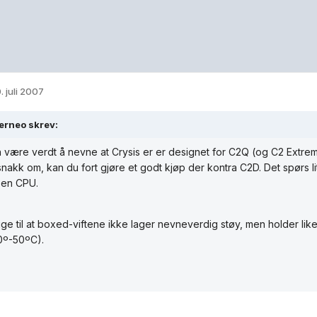
. juli 2007
erneo skrev:
 være verdt å nevne at Crysis er er designet for C2Q (og C2 Extreme
snakk om, kan du fort gjøre et godt kjøp der kontra C2D. Det spørs li
 en CPU.
ge til at boxed-viftene ikke lager nevneverdig støy, men holder li
0º-50ºC).