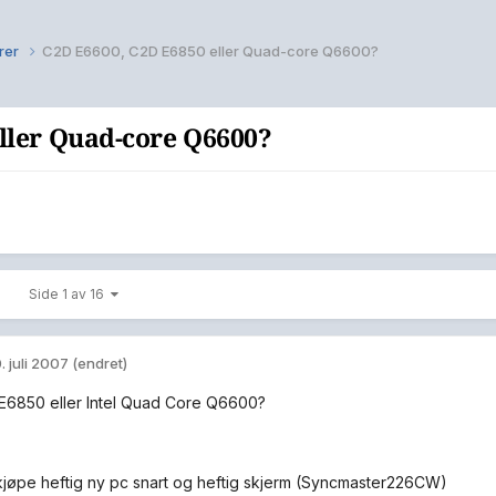
rer
C2D E6600, C2D E6850 eller Quad-core Q6600?
ller Quad-core Q6600?
Side 1 av 16
. juli 2007
(endret)
 E6850 eller Intel Quad Core Q6600?
kjøpe heftig ny pc snart og heftig skjerm (Syncmaster226CW)