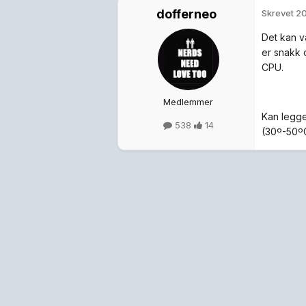
dofferneo
Skrevet
20
Det kan v
er snakk o
CPU.
Medlemmer
Kan legge
538
14
(30º-50º