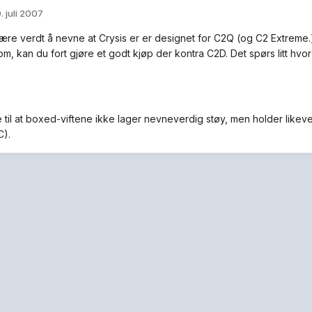
. juli 2007
ære verdt å nevne at Crysis er er designet for C2Q (og C2 Extreme.)
m, kan du fort gjøre et godt kjøp der kontra C2D. Det spørs litt hvor
 til at boxed-viftene ikke lager nevneverdig støy, men holder likev
C).