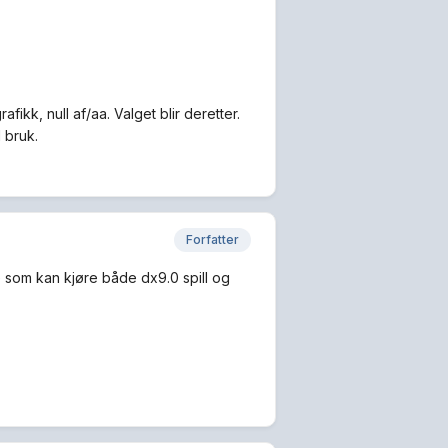
afikk, null af/aa. Valget blir deretter.
l bruk.
Forfatter
e som kan kjøre både dx9.0 spill og