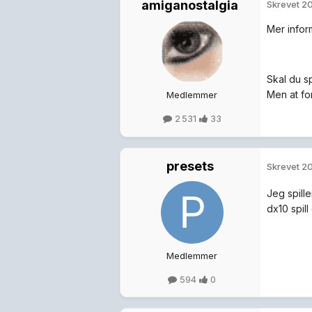
amiganostalgia
Skrevet
20
Mer infor
Skal du sp
Men at for
Medlemmer
2 531
33
presets
Skrevet
20
Jeg spill
dx10 spil
Medlemmer
594
0