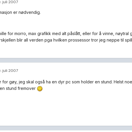
. juli 2007
masjon er nødvendig.
ille for morro, max grafikk med alt påslått, eller for å vinne, nøytral gr
skjellen blir all verden pga hvilken prossessor tror jeg neppe til spil
. juli 2007
er for gøy, jeg skal også ha en dyr pc som holder en stund. Helst no
l en stund fremover