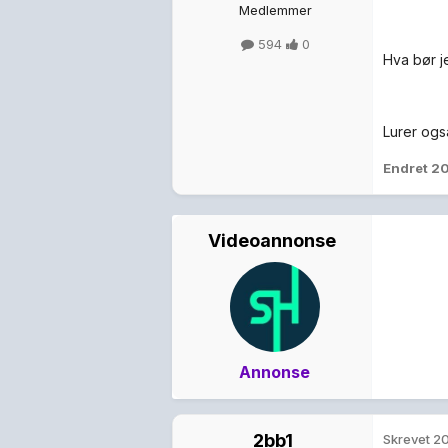
Medlemmer
594
0
Hva bør j
Lurer ogs
Endret
20
Videoannonse
Annonse
2bb1
Skrevet
20