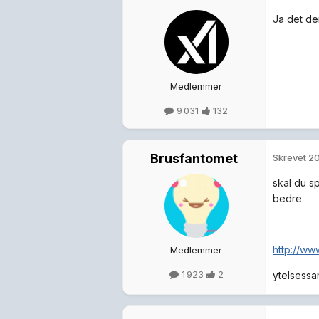
Ja det der
Medlemmer
9 031
132
Brusfantomet
Skrevet
20
skal du s
bedre.
http://ww
Medlemmer
1 923
2
ytelsessa