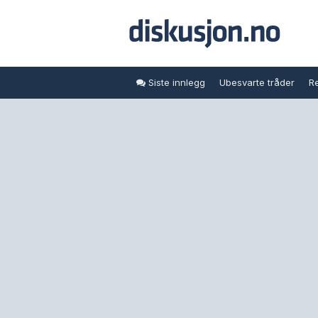
Siste innlegg
Ubesvarte tråder
Re