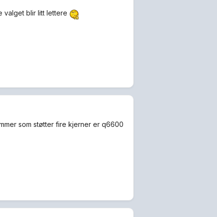
alget blir litt lettere
ammer som støtter fire kjerner er q6600