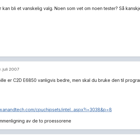
 kan bli et vanskelig valg. Noen som vet om noen tester? Så kanskje v
. juli 2007
pille er C2D E6850 vanligvis bedre, men skal du bruke den til progr
w.anandtech.com/cpuchipsets/intel...aspx?i=3038&p=8
mmenligning av de to proessorene