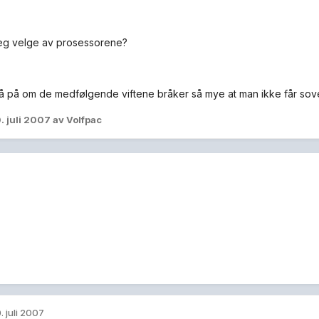
eg velge av prosessorene?
å på om de medfølgende viftene bråker så mye at man ikke får sove
. juli 2007
av Volfpac
. juli 2007