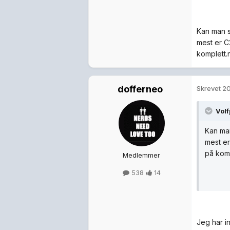
Kan man so
mest er C2
komplett.n
dofferneo
Skrevet
20
Volf
Kan man
mest er
på komp
Medlemmer
538
14
Jeg har i