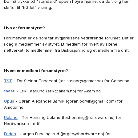
Du må trykke på "standard" oppe i høyre hjørne, da du trolig har
skiftet til "trådet" visning.
Hva er forumstyret?
Forumstyret er de som tar avgjørelsene vedrørende forumet. Det er
i dag 9 medlemmer av styret. Et medlem for hvert av sitene i
nettverket, to medlemmer fra Diskusjon.no og et medlem fra drift.
Hvem er medlem i forumstyret?
TST
- Tor Steinar Tangedal (
tor-steinar@gamer.no
) for Gamer.no
faaeri
- Erik Faarlund (
erik@akam.no
) for Akam.no
Opus
- Gøran Alexander Børvik (
goran.borvik@gmail.com
) for
Amotor.no
Ueland
- Tor Henning Ueland (
tor.henning@hardware.no
) for
Hardware.no | drift
Enden
- Jørgen Fundingsrud (
jorgen@hardware.no
) for