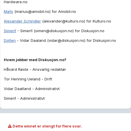
Hardware.no
Mafo
(
marius@amobil.no
) for Amobil.no
Alexander Schindler
(
alexander@kulturo.no
) for Kulturo.no
Simen1
- Simen1 (
simen@diskusjon.no
) for Diskusjon.no
Dotten
- Vidar Daaland (
vidar@diskusjon.no
) for Diskusjon.no
Hvem jobber med Diskusjon.no?
Håvard Røste - Ansvarlig redaktør
Tor Henning Ueland - Drift
Vidar Daatland - Administrativt
Simen1 - Administrativt
Dette emnet er stengt for flere svar.