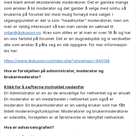
med blant annet eksisterende moderatorer. Det er ganske mange
som ønsker å bli moderator og det gjelder å velge med omhu så
brukerne på forumet blir mest mulig fornøyd med valget. I
utgangspunktet er det vi som "headhunter" moderatorer, men om
man er veldig interessert så kan man sende en søknad til
vidar@diskusjon.no
. Krav som stilles er at man er over 18 år og har
en viss fartstid på forumet. Det er en dugnadsjobb og vi verdsetter
alle som ønsker å påta seg en slik oppgave. For mer informasjon
les her:
https://www.diskusjon.no/index.php?showtopic=640139
Hva er forskjellen på administrator, moderator og
brukermoderator?
Klikk for å se/fjerne innholdet nedenfor
En Administrator er en av de ansvarlige for nettverket og er ansatt.
En moderator er en medarbeider i nettverket som også er
moderator. En brukermoderator er en vanlig bruker som har fått
tildelt modereringsfunksjoner. Moderatorer og brukermoderatorer
er sidestilte, forskjellen er at førstnevnte er tilknyttet nettverket.
Hva er advarselsgrafen?