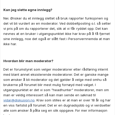
Kan jeg slette egne innlegg?
Nei. Ønsker du et innlegg slettet så bruk rapporter funksjonen og
det vil bli vurdert av en moderator. Ved dobbeltposting o.l. så setter
vi pris på om du rapporterer det, slik at vi får ryddet opp. Det kan
nevnes at en bruker i utgangspunktet ikke har krav på å få fjernet
sine innlegg, noe det også er slått fast i Personvernnemda at man
ikke har.
Hvordan blir man moderator?
Det er forumstyret som velger moderatorer etter rådføring internt
med blant annet eksisterende moderatorer. Det er ganske mange
som ønsker å bli moderator og det gjelder å velge med omhu så
brukerne på forumet blir mest mulig fornøyd med valget. I
utgangspunktet er det vi som "headhunter" moderatorer, men om
man er veldig interessert så kan man sende en søknad til
vidar@diskusjon.no
. Krav som stilles er at man er over 18 år og har
en viss fartstid på forumet. Det er en dugnadsjobb og vi verdsetter
alle som ønsker å påta seg en slik oppgave. For mer informasjon