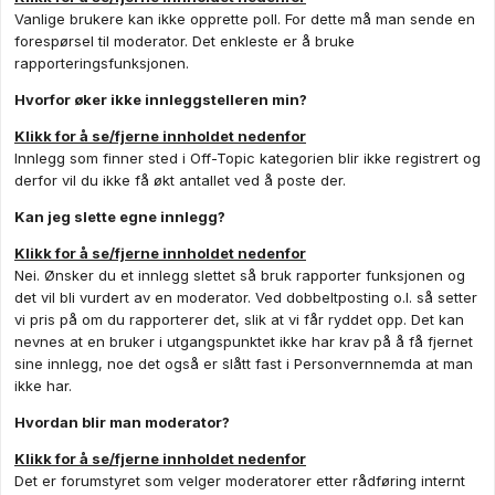
Vanlige brukere kan ikke opprette poll. For dette må man sende en
forespørsel til moderator. Det enkleste er å bruke
rapporteringsfunksjonen.
Hvorfor øker ikke innleggstelleren min?
Klikk for å se/fjerne innholdet nedenfor
Innlegg som finner sted i Off-Topic kategorien blir ikke registrert og
derfor vil du ikke få økt antallet ved å poste der.
Kan jeg slette egne innlegg?
Klikk for å se/fjerne innholdet nedenfor
Nei. Ønsker du et innlegg slettet så bruk rapporter funksjonen og
det vil bli vurdert av en moderator. Ved dobbeltposting o.l. så setter
vi pris på om du rapporterer det, slik at vi får ryddet opp. Det kan
nevnes at en bruker i utgangspunktet ikke har krav på å få fjernet
sine innlegg, noe det også er slått fast i Personvernnemda at man
ikke har.
Hvordan blir man moderator?
Klikk for å se/fjerne innholdet nedenfor
Det er forumstyret som velger moderatorer etter rådføring internt