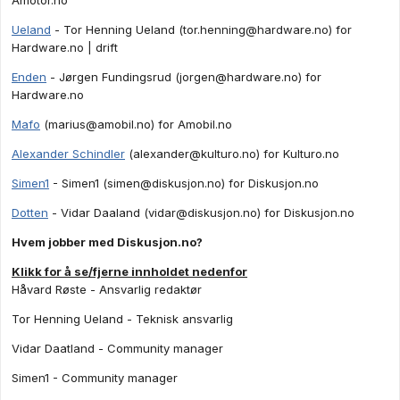
Ueland
- Tor Henning Ueland (
tor.henning@hardware.no
) for
Hardware.no | drift
Enden
- Jørgen Fundingsrud (
jorgen@hardware.no
) for
Hardware.no
Mafo
(
marius@amobil.no
) for Amobil.no
Alexander Schindler
(
alexander@kulturo.no
) for Kulturo.no
Simen1
- Simen1 (
simen@diskusjon.no
) for Diskusjon.no
Dotten
- Vidar Daaland (
vidar@diskusjon.no
) for Diskusjon.no
Hvem jobber med Diskusjon.no?
Klikk for å se/fjerne innholdet nedenfor
Håvard Røste - Ansvarlig redaktør
Tor Henning Ueland - Teknisk ansvarlig
Vidar Daatland - Community manager
Simen1 - Community manager