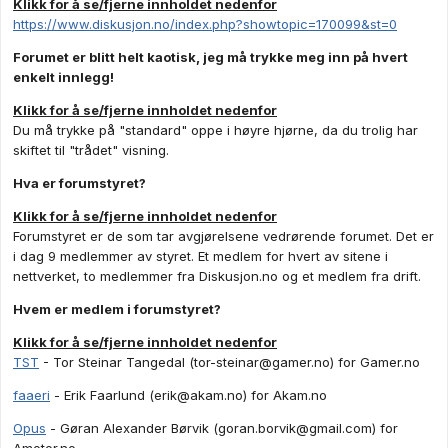
Klikk for å se/fjerne innholdet nedenfor
https://www.diskusjon.no/index.php?showtopic=170099&st=0
Forumet er blitt helt kaotisk, jeg må trykke meg inn på hvert
enkelt innlegg!
Klikk for å se/fjerne innholdet nedenfor
Du må trykke på "standard" oppe i høyre hjørne, da du trolig har
skiftet til "trådet" visning.
Hva er forumstyret?
Klikk for å se/fjerne innholdet nedenfor
Forumstyret er de som tar avgjørelsene vedrørende forumet. Det er
i dag 9 medlemmer av styret. Et medlem for hvert av sitene i
nettverket, to medlemmer fra Diskusjon.no og et medlem fra drift.
Hvem er medlem i forumstyret?
Klikk for å se/fjerne innholdet nedenfor
TST
- Tor Steinar Tangedal (
tor-steinar@gamer.no
) for Gamer.no
faaeri
- Erik Faarlund (
erik@akam.no
) for Akam.no
Opus
- Gøran Alexander Børvik (
goran.borvik@gmail.com
) for
Amotor.no