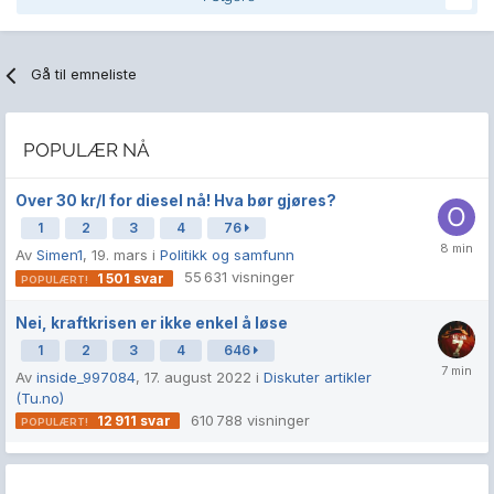
Gå til emneliste
POPULÆR NÅ
Over 30 kr/l for diesel nå! Hva bør gjøres?
1
2
3
4
76
Av
Simen1
,
19. mars
i
Politikk og samfunn
55 631
visninger
1 501
svar
Nei, kraftkrisen er ikke enkel å løse
1
2
3
4
646
Av
inside_997084
,
17. august 2022
i
Diskuter artikler
(Tu.no)
610 788
visninger
12 911
svar