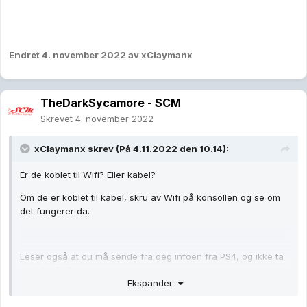
Endret
4. november 2022
av xClaymanx
TheDarkSycamore - SCM
Skrevet
4. november 2022
xClaymanx
skrev (På 4.11.2022 den 10.14):
Er de koblet til Wifi? Eller kabel?
Om de er koblet til kabel, skru av Wifi på konsollen og se om
det fungerer da.
Leser også at du må sende fra deg infoen fra PS4, og ikke ta
imot fra PS5
Ekspander
ref: