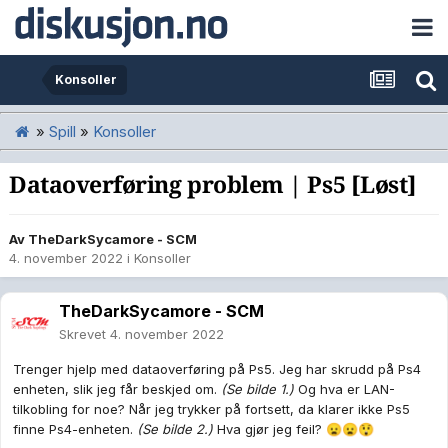
Konsoller
»
Spill
»
Konsoller
Dataoverføring problem | Ps5 [Løst]
Av
TheDarkSycamore - SCM
4. november 2022
i
Konsoller
TheDarkSycamore - SCM
Skrevet
4. november 2022
Trenger hjelp med dataoverføring på Ps5. Jeg har skrudd på Ps4
enheten, slik jeg får beskjed om.
(Se bilde 1.)
Og hva er LAN-
tilkobling for noe? Når jeg trykker på fortsett, da klarer ikke Ps5
finne Ps4-enheten.
(Se bilde 2.)
Hva gjør jeg feil?
😦
😦
😲